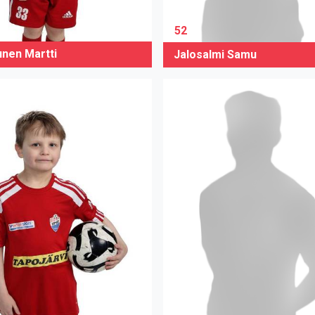
52
unen Martti
Jalosalmi Samu