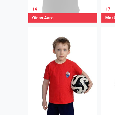
14
17
Oinas Aaro
Mokk