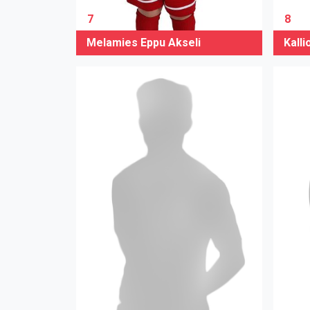
7
8
Melamies Eppu Akseli
Kalli