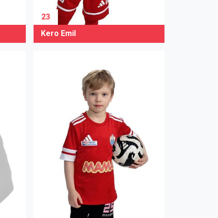
23
Kero Emil