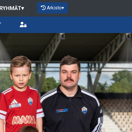
Arkisto
▾
 RYHMÄT
▾
T
Next