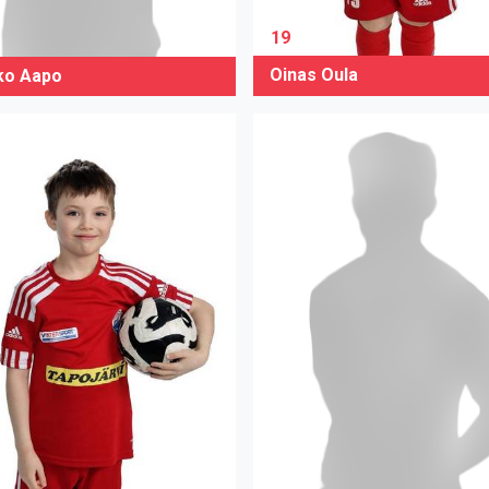
19
Oinas Oula
o Aapo