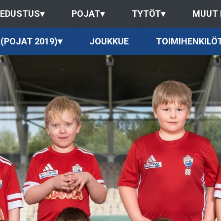
EDUSTUS
▾
POJAT
▾
TYTÖT
▾
MUUT
 (POJAT 2019)
▾
JOUKKUE
TOIMIHENKILÖ