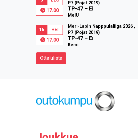
6
ELO
P7 (Pojat 2019)
TP-47
–
Ei
17.00
MelU
Meri-Lapin Napppulaliiga 2026 ,
16
HEI
P7 (Pojat 2019)
TP-47
–
Ei
17.00
Kemi
Ottelulista
Joukkue