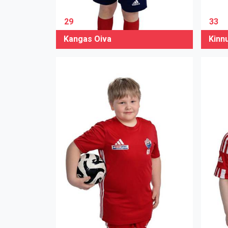
29
33
Kangas Oiva
Kinn