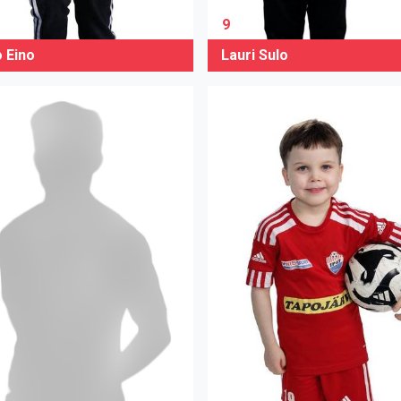
9
o Eino
Lauri Sulo