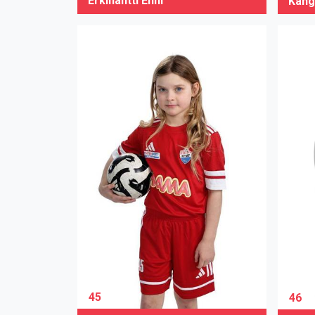
Erkinantti Enni
Kang
45
46