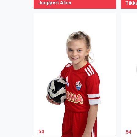
Juopperi Alisa
Tikk
50
54