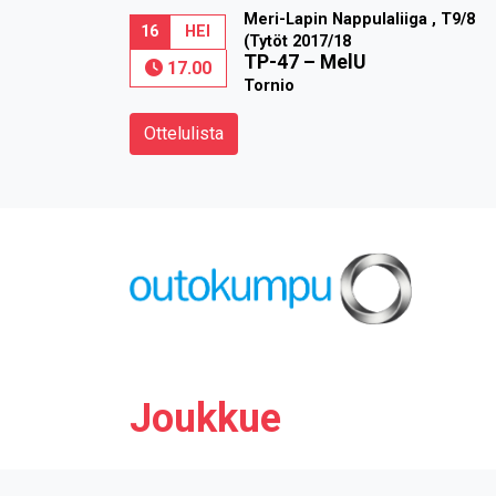
Meri-Lapin Nappulaliiga , T9/8
16
HEI
(Tytöt 2017/18
TP-47
–
MelU
17.00
Tornio
Ottelulista
Joukkue