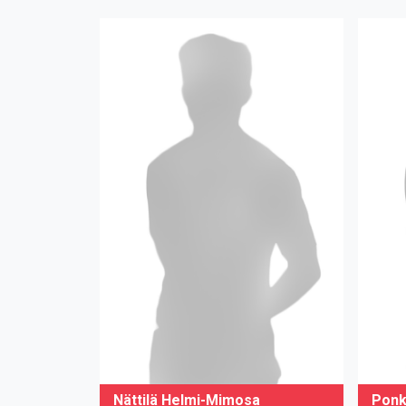
Nättilä Helmi-Mimosa
Ponk