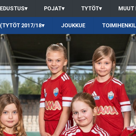
EDUSTUS
▾
POJAT
▾
TYTÖT
▾
MUUT
 (TYTÖT 2017/18
▾
JOUKKUE
TOIMIHENKI