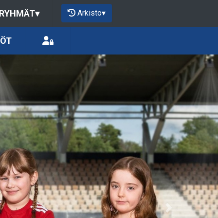
Arkisto
▾
 RYHMÄT
▾
LÖT
Next