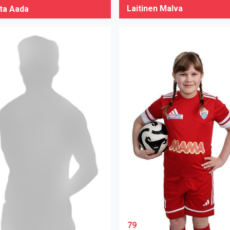
Laitinen Malva
ta Aada
79