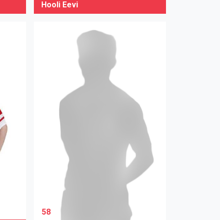
Hooli Eevi
58