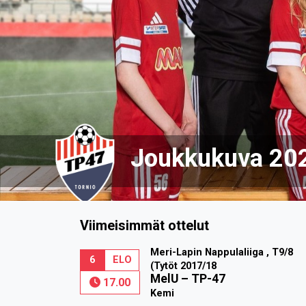
Joukkukuva 20
Viimeisimmät ottelut
Meri-Lapin Nappulaliiga , T9/8
6
ELO
(Tytöt 2017/18
MelU
–
TP-47
17.00
Kemi