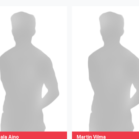
ala Aino
Martin Vilma