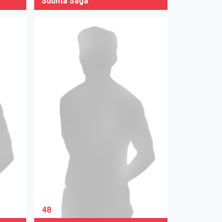
Suunta Saga
48