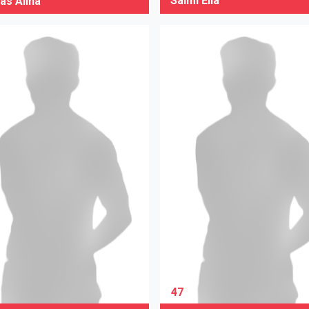
Salmi Ella
as Alina
47