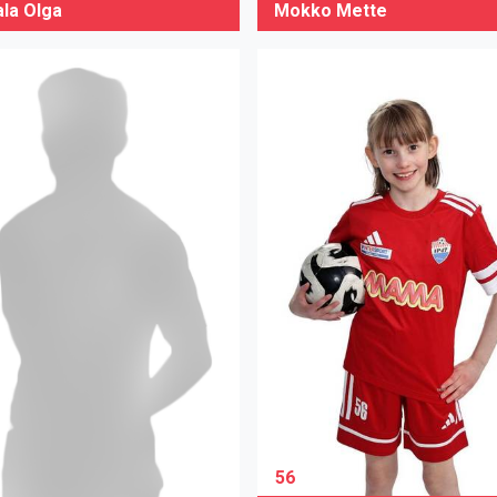
ala Olga
Mokko Mette
56