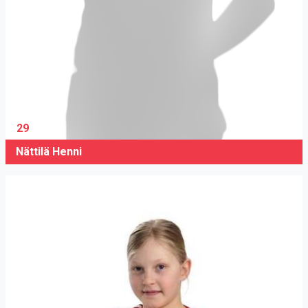
29
Nättilä Henni