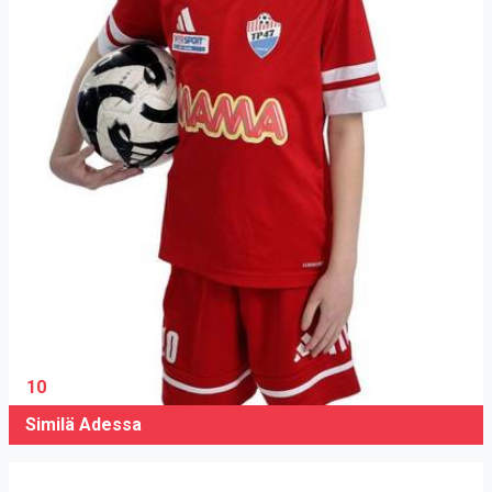
10
Similä Adessa