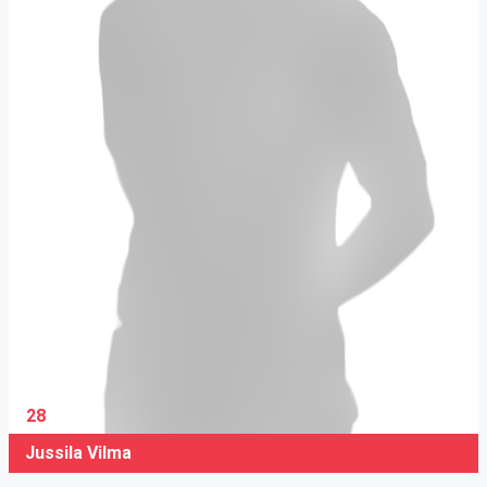
28
Jussila Vilma