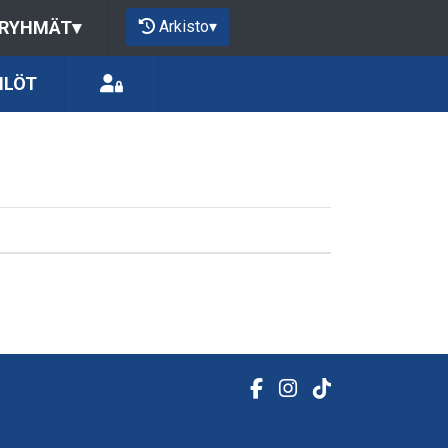
Arkisto
▾
 RYHMÄT
▾
ILÖT