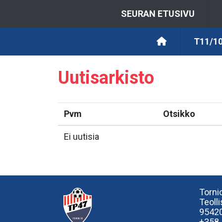
SEURAN ETUSIVU
T11/10
Uutisarkisto
Pvm
Otsikko
Ei uutisia
Tornio
Teoll
95420
+358