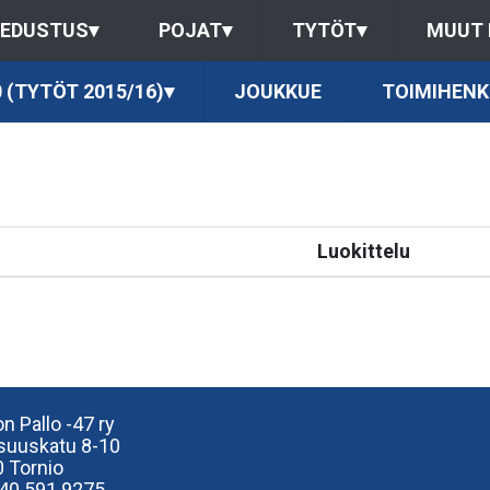
EDUSTUS
▾
POJAT
▾
TYTÖT
▾
MUUT
 (TYTÖT 2015/16)
▾
JOUKKUE
TOIMIHENK
Luokittelu
n Pallo -47 ry
isuuskatu 8-10
 Tornio
40
591 9275