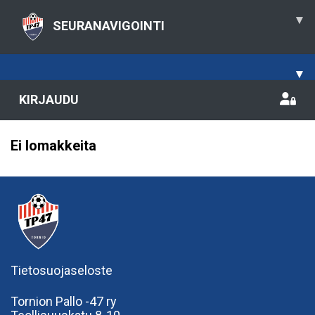
▾
SEURANAVIGOINTI
▾
KIRJAUDU
Ei lomakkeita
Tietosuojaseloste
Tornion Pallo -47 ry