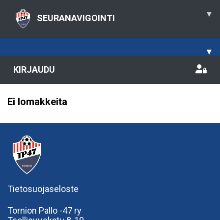
▾
SEURANAVIGOINTI
▾
KIRJAUDU
Ei lomakkeita
Tietosuojaseloste
Tornion Pallo -47 ry