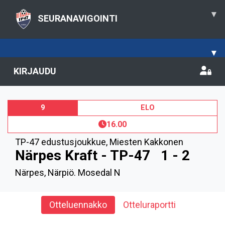
▾
SEURANAVIGOINTI
▾
KIRJAUDU
9
ELO
16.00
TP-47 edustusjoukkue
,
Miesten Kakkonen
Närpes Kraft - TP-47
1 - 2
Närpes, Närpiö. Mosedal N
Otteluennakko
Otteluraportti