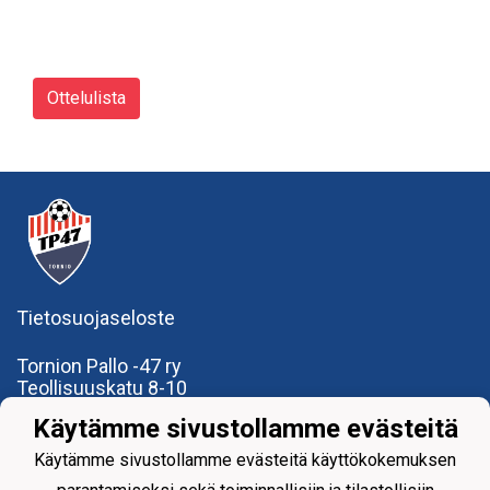
Ottelulista
Tietosuojaseloste
Tornion Pallo -47 ry
Teollisuuskatu 8-10
95420 Tornio
Käytämme sivustollamme evästeitä
+358
40
591 9275
office@tp47.com
Käytämme sivustollamme evästeitä käyttökokemuksen