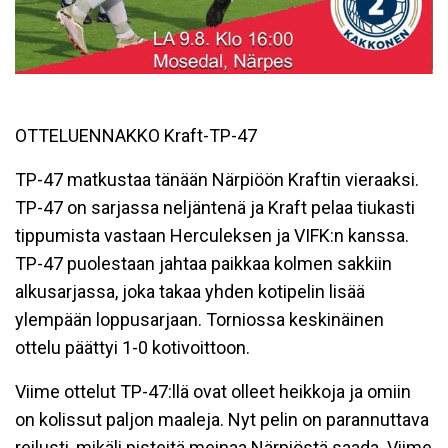
OTTELUENNAKKO Kraft-TP-47
TP-47 matkustaa tänään Närpiöön Kraftin vieraaksi.
TP-47 on sarjassa neljäntenä ja Kraft pelaa tiukasti
tippumista vastaan Herculeksen ja VIFK:n kanssa.
TP-47 puolestaan jahtaa paikkaa kolmen sakkiin
alkusarjassa, joka takaa yhden kotipelin lisää
ylempään loppusarjaan. Torniossa keskinäinen
ottelu päättyi 1-0 kotivoittoon.
Viime ottelut TP-47:llä ovat olleet heikkoja ja omiin
on kolissut paljon maaleja. Nyt pelin on parannuttava
reilusti, mikäli pisteitä meinaa Närpiöstä saada. Viime