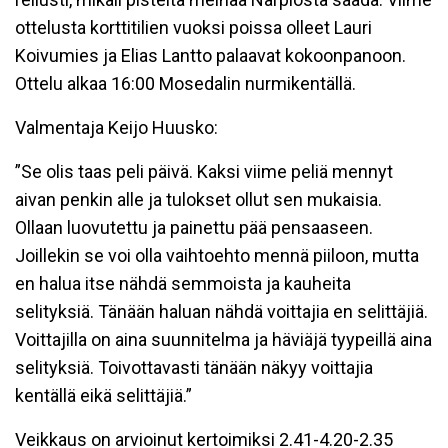
ottelusta korttitilien vuoksi poissa olleet Lauri
Koivumies ja Elias Lantto palaavat kokoonpanoon.
Ottelu alkaa 16:00 Mosedalin nurmikentällä.
Valmentaja Keijo Huusko:
”Se olis taas peli päivä. Kaksi viime peliä mennyt
aivan penkin alle ja tulokset ollut sen mukaisia.
Ollaan luovutettu ja painettu pää pensaaseen.
Joillekin se voi olla vaihtoehto mennä piiloon, mutta
en halua itse nähdä semmoista ja kauheita
selityksiä. Tänään haluan nähdä voittajia en selittäjiä.
Voittajilla on aina suunnitelma ja häviäjä tyypeillä aina
selityksiä. Toivottavasti tänään näkyy voittajia
kentällä eikä selittäjiä.”
Veikkaus on arvioinut kertoimiksi 2.41-4.20-2.35