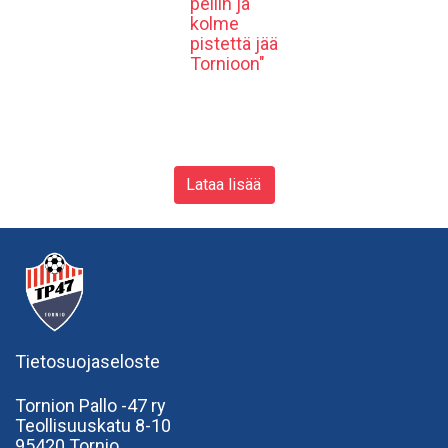
peliin ja
kolme
pistettä jää
Tornioon"
Lataa lisää
Tietosuojaseloste
Tornion Pallo -47 ry
Teollisuuskatu 8-10
95420 Tornio