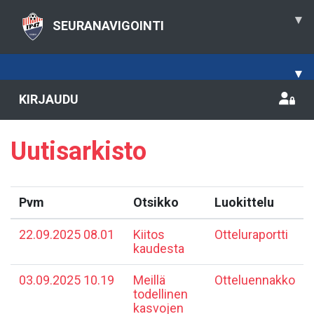
▾
SEURANAVIGOINTI
▾
KIRJAUDU
Uutisarkisto
Pvm
Otsikko
Luokittelu
22.09.2025 08.01
Kiitos
Otteluraportti
kaudesta
03.09.2025 10.19
Meillä
Otteluennakko
todellinen
kasvojen