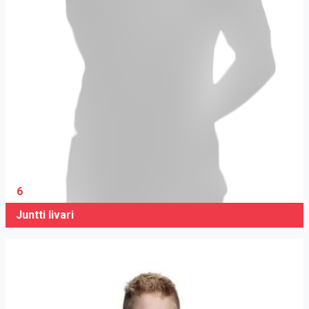
6
Juntti Iivari