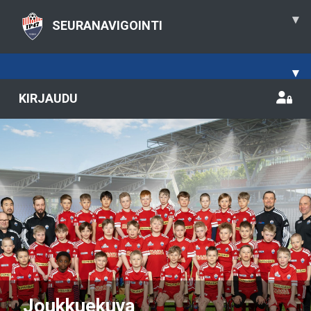
▾
SEURANAVIGOINTI
▾
KIRJAUDU
Previous
Nex
Joukkuekuva