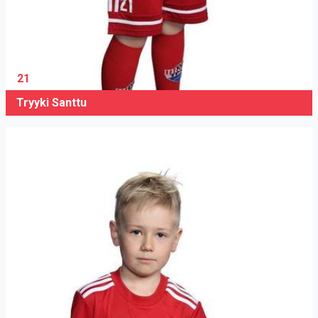
21
Tryyki Santtu