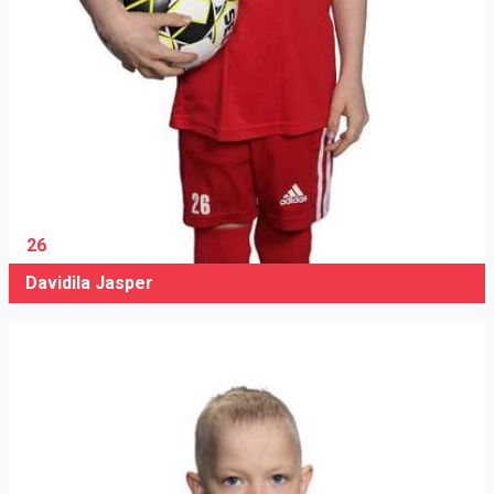
26
Davidila Jasper