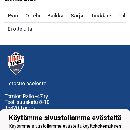
Pvm
Ottelu
Paikka
Sarja
Joukkue
Tulo
Ei otteluita
Tietosuojaseloste
Tornion Pallo -47 ry
Teollisuuskatu 8-10
95420 Tornio
+358
40
591 9275
Käytämme sivustollamme evästeitä
office@tp47.com
Käytämme sivustollamme evästeitä käyttökokemuksen