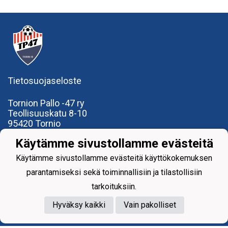
Tietosuojaseloste
Tornion Pallo -47 ry
Teollisuuskatu 8-10
95420 Tornio
+358
40
591 9275
Käytämme sivustollamme evästeitä
office@tp47.com
Käytämme sivustollamme evästeitä käyttökokemuksen
parantamiseksi sekä toiminnallisiin ja tilastollisiin
tarkoituksiin.
Powered by
Hyväksy kaikki
Vain pakolliset