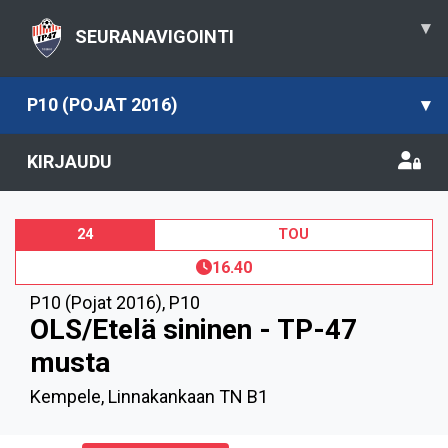
▾
SEURANAVIGOINTI
P10 (POJAT 2016)
▾
KIRJAUDU
24
TOU
16.40
P10 (Pojat 2016)
,
P10
OLS/Etelä sininen - TP-47
musta
Kempele, Linnakankaan TN B1