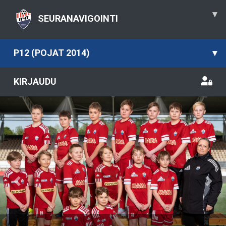
▾
SEURANAVIGOINTI
P12 (POJAT 2014)
▾
KIRJAUDU
Previous
Nex