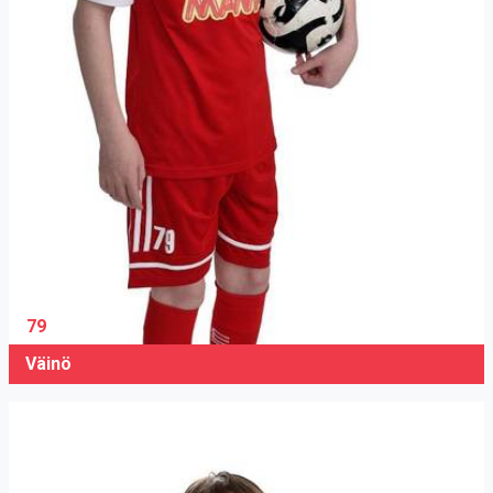
79
Väinö