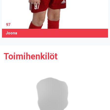
97
Joona
Toimihenkilöt