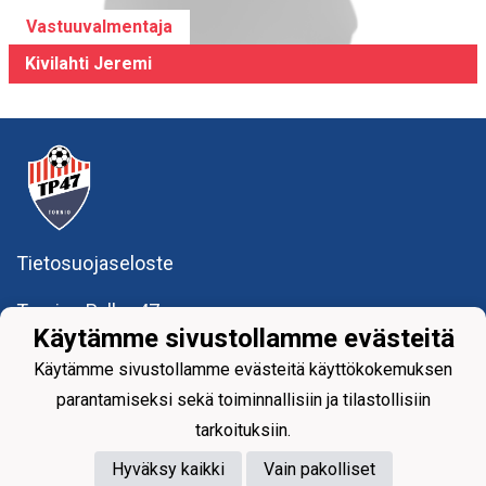
Vastuuvalmentaja
Kivilahti Jeremi
Tietosuojaseloste
Tornion Pallo -47 ry
Teollisuuskatu 8-10
Käytämme sivustollamme evästeitä
95420 Tornio
Käytämme sivustollamme evästeitä käyttökokemuksen
+358
40
591 9275
office@tp47.com
parantamiseksi sekä toiminnallisiin ja tilastollisiin
tarkoituksiin.
Hyväksy kaikki
Vain pakolliset