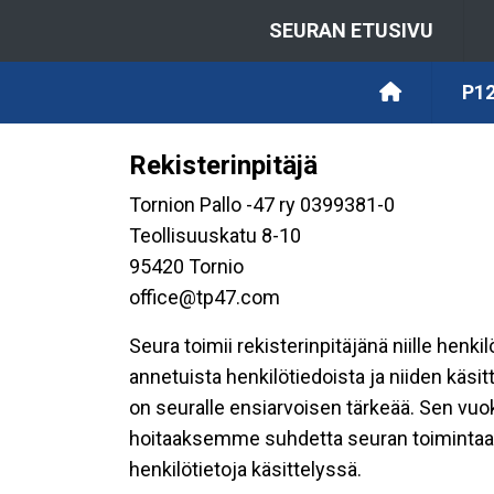
SEURAN ETUSIVU
P12
Rekisterinpitäjä
Tornion Pallo -47 ry 0399381-0
Teollisuuskatu 8-10
95420 Tornio
office@tp47.com
Seura toimii rekisterinpitäjänä niille henk
annetuista henkilötiedoista ja niiden käsi
on seuralle ensiarvoisen tärkeää. Sen vuo
hoitaaksemme suhdetta seuran toimintaan os
henkilötietoja käsittelyssä.