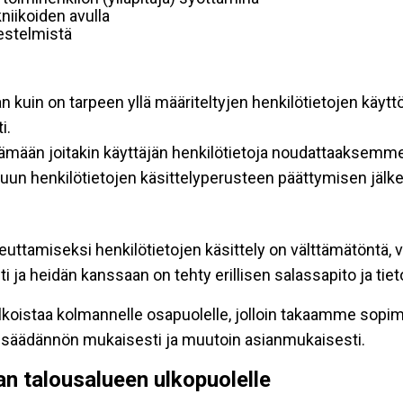
niikoiden avulla
rjestelmistä
an kuin on tarpeen yllä määriteltyjen henkilötietojen käytt
i.
ttämään joitakin käyttäjän henkilötietoja noudattaaksemme
un henkilötietojen käsittelyperusteen päättymisen jälk
teuttamiseksi henkilötietojen käsittely on välttämätöntä, v
 ja heidän kanssaan on tehty erillisen salassapito ja tie
koistaa kolmannelle osapuolelle, jolloin takaamme sopimus
insäädännön mukaisesti ja muutoin asianmukaisesti.
pan talousalueen ulkopuolelle