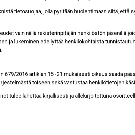
stä tietosuojaa, jolla pyritään huolehtimaan siitä, että̈
eudet vain niillä rekisterinpitäjän henkilöstön jäsenillä j
nen ja lukeminen edellyttää henkilökohtaista tunnistautum
.
n 679/2016 artiklan 15 -21 mukaisesti oikeus saada pääsy 
t järjestelmästä toiseen sekä vastustaa henkilötietojen käsi
öt tulee lähettää kirjallisesti ja allekirjoitettuna osoitteell