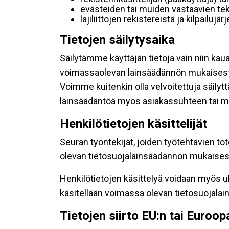
evästeiden tai muiden vastaavien tek
lajiliittojen rekistereistä ja kilpailujä
Tietojen säilytysaika
Säilytämme käyttäjän tietoja vain niin kau
voimassaolevan lainsäädännön mukaisest
Voimme kuitenkin olla velvoitettuja säily
lainsäädäntöä myös asiakassuhteen tai mu
Henkilötietojen käsittelijät
Seuran työntekijät, joiden työtehtävien to
olevan tietosuojalainsäädännön mukaisesti
Henkilötietojen käsittelyä voidaan myös ul
käsitellään voimassa olevan tietosuojala
Tietojen siirto EU:n tai Euroo