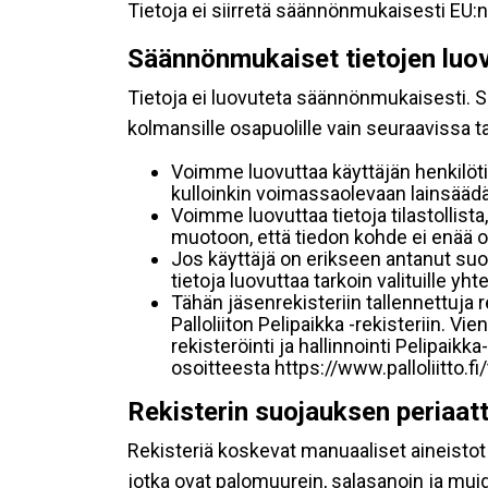
Tietoja ei siirretä säännönmukaisesti EU:n
Säännönmukaiset tietojen luo
Tietoja ei luovuteta säännönmukaisesti. Se
kolmansille osapuolille vain seuraavissa 
Voimme luovuttaa käyttäjän henkilöti
kulloinkin voimassaolevaan lainsäädän
Voimme luovuttaa tietoja tilastollista,
muotoon, että tiedon kohde ei enää ol
Jos käyttäjä on erikseen antanut s
tietoja luovuttaa tarkoin valituille y
Tähän jäsenrekisteriin tallennettuja
Palloliiton Pelipaikka -rekisteriin. V
rekisteröinti ja hallinnointi Pelipai
osoitteesta https://www.palloliitto.fi
Rekisterin suojauksen periaat
Rekisteriä koskevat manuaaliset aineistot s
jotka ovat palomuurein, salasanoin ja muid