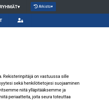
Arkisto
▾
 RYHMÄT
▾
T
a. Rekisterinpitäjä on vastuussa sille
isyytesi sekä henkilötietojesi suojaaminen
rvitsemme niitä ylläpitääksemme ja
tä periaatteita, joita seura toteuttaa