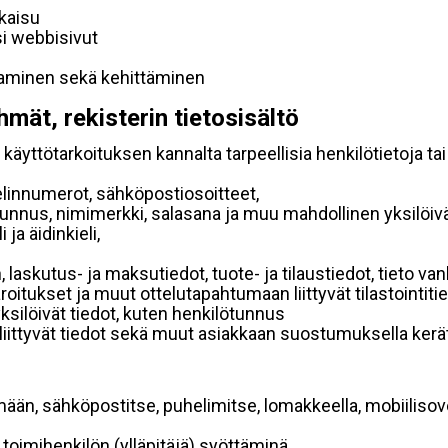
lkaisu
si webbisivut
taminen sekä kehittäminen
hmät, rekisterin tietosisältö
käyttötarkoituksen kannalta tarpeellisia henkilötietoja tai
elinnumerot, sähköpostiosoitteet,
ätunnus, nimimerkki, salasana ja muu mahdollinen yksilöiv
ja äidinkieli,
, laskutus- ja maksutiedot, tuote- ja tilaustiedot, tieto
 varoitukset ja muut ottelutapahtumaan liittyvät tilastointiti
yksilöivät tiedot, kuten henkilötunnus
 liittyvät tiedot sekä muut asiakkaan suostumuksella kerät
mään, sähköpostitse, puhelimitse, lomakkeella, mobiilisove
i toimihenkilön (ylläpitäjä) syöttäminä