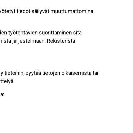
 syötetyt tiedot säilyvät muuttumattomina
oiden työtehtävien suorittaminen sitä
ista järjestelmään. Rekisteristä
tietoihin, pyytää tietojen oikaisemista tai
ttelyä.
a: