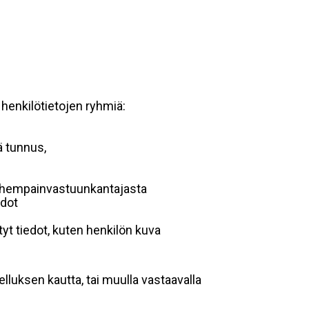
 henkilötietojen ryhmiä:
ä tunnus,
 vanhempainvastuunkantajasta
edot
yt tiedot, kuten henkilön kuva
lluksen kautta, tai muulla vastaavalla