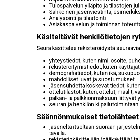
Tulospalvelun ylläpito ja tilastojen ju
Sähköinen jäsenviestintä, esimerkik
Analysointi ja tilastointi
Asiakaspalvelun ja toiminnan toteut
Käsiteltävät henkilötietojen ry
Seura käsittelee rekisteröidystä seuraavia 
yhteystiedot, kuten nimi, osoite, puh
rekisteröitymistiedot, kuten käyttäj
demografiatiedot, kuten ikä, sukupuoli 
mahdolliset luvat ja suostumukset
jäsensuhdetta koskevat tiedot, kuten
ottelutilastot, kuten, ottelut, maalit,
palkan- ja palkkionmaksuun liittyvät 
seuran ja henkilön kilpailutoimintaan
Säännönmukaiset tietolähteet
jäseneltä itseltään suoraan järjestel
tavalla,
rekisterinkäsittelijän (pääkäyttäjä) ta