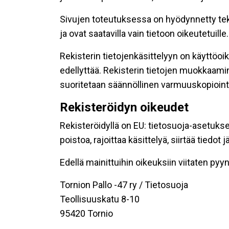
Sivujen toteutuksessa on hyödynnetty tekni
ja ovat saatavilla vain tietoon oikeutetuille.
Rekisterin tietojenkäsittelyyn on käyttöoik
edellyttää. Rekisterin tietojen muokkaami
suoritetaan säännöllinen varmuuskopiointi
Rekisteröidyn oikeudet
Rekisteröidyllä on EU: tietosuoja-asetukse
poistoa, rajoittaa käsittelyä, siirtää tiedo
Edellä mainittuihin oikeuksiin viitaten pyynn
Tornion Pallo -47 ry / Tietosuoja
Teollisuuskatu 8-10
95420 Tornio