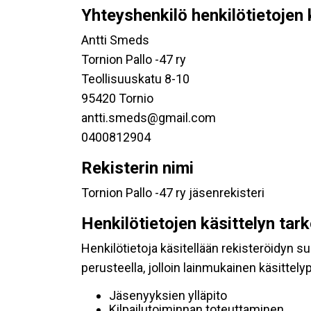
Yhteyshenkilö henkilötietojen 
Antti Smeds
Tornion Pallo -47 ry
Teollisuuskatu 8-10
95420 Tornio
antti.smeds@gmail.com
0400812904
Rekisterin nimi
Tornion Pallo -47 ry jäsenrekisteri
Henkilötietojen käsittelyn tar
Henkilötietoja käsitellään rekisteröidyn 
perusteella, jolloin lainmukainen käsittelyp
Jäsenyyksien ylläpito
Kilpailutoiminnan toteuttaminen