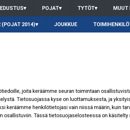
EDUSTUS
▾
POJAT
▾
TYTÖT
▾
MUUT
 (POJAT 2014)
▾
JOUKKUE
TOIMIHENKILÖ
ilötiedoille, joita keräämme seuran toimintaan osallistuvist
ttelystä. Tietosuojassa kyse on luottamuksesta, ja yksity
ksi keräämme henkilötietojasi vain niissä määrin, kuin ta
allistuviin. Tässä tietosuojaselosteessa on käsitelty nii