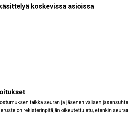
käsittelyä koskevissa asioissa
koitukset
suostumuksen taikka seuran ja jäsenen välisen jäsensuht
eruste on rekisterinpitäjän oikeutettu etu, etenkin seuraav