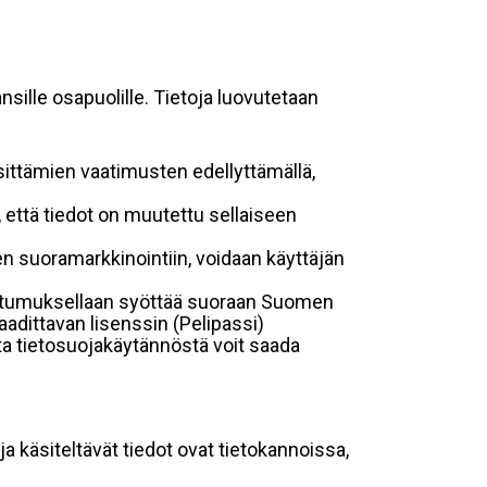
sille osapuolille. Tietoja luovutetaan
sittämien vaatimusten edellyttämällä,
n, että tiedot on muutettu sellaiseen
suoramarkkinointiin, voidaan käyttäjän
suostumuksellaan syöttää suoraan Suomen
aadittavan lisenssin (Pelipassi)
sta tietosuojakäytännöstä voit saada
ja käsiteltävät tiedot ovat tietokannoissa,