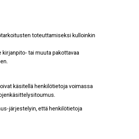
ötarkoitusten toteuttamiseksi kulloinkin
 kirjanpito- tai muuta pakottavaa
een.
oivat käsitellä henkilötietoja voimassa
tojenkäsittelysitoumus.
-järjestelyin, että henkilötietoja