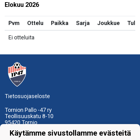
Elokuu
2026
Pvm
Ottelu
Paikka
Sarja
Joukkue
Tulo
Ei otteluita
Tietosuojaseloste
Tornion Pallo -47 ry
Teollisuuskatu 8-10
95420 Tornio
+358
40
591 9275
Käytämme sivustollamme evästeitä
office@tp47.com