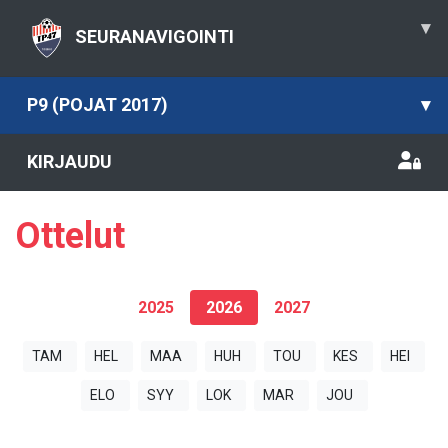
▾
SEURANAVIGOINTI
P9 (POJAT 2017)
▾
KIRJAUDU
Ottelut
2025
2026
2027
TAM
HEL
MAA
HUH
TOU
KES
HEI
ELO
SYY
LOK
MAR
JOU