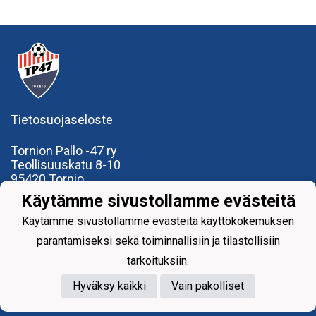
Tietosuojaseloste
Tornion Pallo -47 ry
Teollisuuskatu 8-10
95420 Tornio
+358
40
591 9275
Käytämme sivustollamme evästeitä
office@tp47.com
Käytämme sivustollamme evästeitä käyttökokemuksen
parantamiseksi sekä toiminnallisiin ja tilastollisiin
tarkoituksiin.
Hyväksy kaikki
Vain pakolliset
Powered by