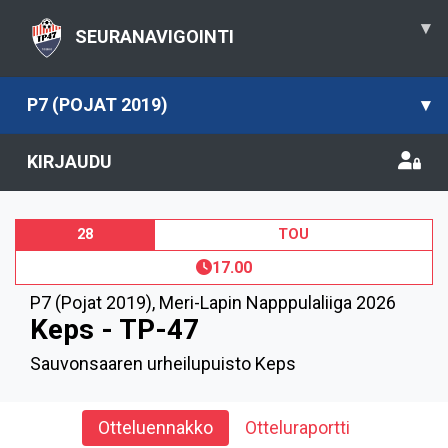
▾
SEURANAVIGOINTI
P7 (POJAT 2019)
▾
KIRJAUDU
28
TOU
17.00
P7 (Pojat 2019)
,
Meri-Lapin Napppulaliiga 2026
Keps - TP-47
Sauvonsaaren urheilupuisto Keps
Otteluennakko
Otteluraportti