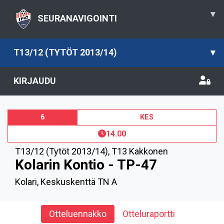
▾
SEURANAVIGOINTI
T13/12 (TYTÖT 2013/14)
▾
KIRJAUDU
6
KES
14.00
T13/12 (Tytöt 2013/14)
,
T13 Kakkonen
Kolarin Kontio - TP-47
Kolari, Keskuskenttä TN A
Otteluennakko
Otteluraportti