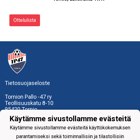
Ottelulista
Tietosuojaseloste
Tornion Pallo -47 ry
Teollisuuskatu 8-10
95420 Tornio
+358
40
591 9275
Käytämme sivustollamme evästeitä
office@tp47.com
Käytämme sivustollamme evästeitä käyttökokemuksen
parantamiseksi sekä toiminnallisiin ja tilastollisiin