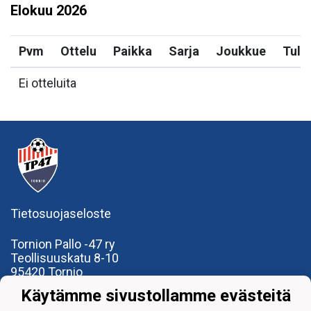
Elokuu
2026
Pvm
Ottelu
Paikka
Sarja
Joukkue
Tulo
Ei otteluita
Tietosuojaseloste
Tornion Pallo -47 ry
Teollisuuskatu 8-10
95420 Tornio
+358
40
591 9275
Käytämme sivustollamme evästeitä
office@tp47.com