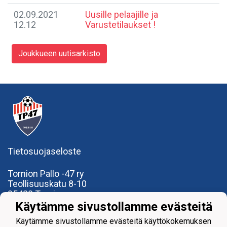
02.09.2021
Uusille pelaajille ja
12.12
Varustetilaukset !
Joukkueen uutisarkisto
Tietosuojaseloste
Tornion Pallo -47 ry
Teollisuuskatu 8-10
95420 Tornio
+358
40
591 9275
Käytämme sivustollamme evästeitä
office@tp47.com
Käytämme sivustollamme evästeitä käyttökokemuksen