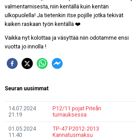
valmentamisesta, niin kentällä kuin kentän
ulkopuolella! Ja tietenkin itse pojille jotka tekivät
kaiken raskaan työn kentällä ❤️
Vaikka nyt kolottaa ja väsyttää niin odotamme ensi
vuotta jo innolla !
Seuran uusimmat
14.07.2024
P12/11 pojat Piteån
21.19
turnauksessa
01.05.2024
​TP-47 P2012-2013
11.40
Kannatusmaksu