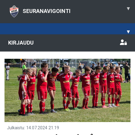
▾
SEURANAVIGOINTI
▾
KIRJAUDU
Julkaistu
:
14.07.2024
21.19