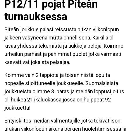
P12/11 pojat Piteån
turnauksessa
Piteån joukkue palasi reissusta pitkän viikonlopun
jälkeen väsyneenä mutta onnellisena. Kaikilla oli
kivaa yhdessä tekemistä ja tiukkoja pelejä. Koimme
urheilun parhaat ja pahimmat puolet jotka varmasti
kasvattivat jokaista pelaajaa.
Koimme vain 2 tappiota ja toisen niistä lopulta
hopealle sijoittuneelle joukkueelle. Suomalaisista
joukkueista olimme 3. paras ja meidän loppusijoitus
oli huikea 21 ikäluokassa jossa on hulppeat 92
joukkuetta!
Erityiskiitos meidän valmentajille jotka tekivät ison
urakan viikonlopun aikana poikien huolehtimisessa ja