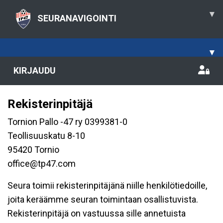
▾
SEURANAVIGOINTI
▾
KIRJAUDU
Rekisterinpitäjä
Tornion Pallo -47 ry 0399381-0
Teollisuuskatu 8-10
95420 Tornio
office@tp47.com
Seura toimii rekisterinpitäjänä niille henkilötiedoille,
joita keräämme seuran toimintaan osallistuvista.
Rekisterinpitäjä on vastuussa sille annetuista