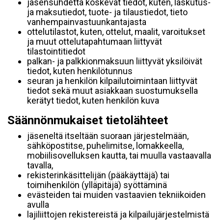
jäsensuhdetta koskevat tiedot, kuten, laskutus-
ja maksutiedot, tuote- ja tilaustiedot, tieto
vanhempainvastuunkantajasta
ottelutilastot, kuten, ottelut, maalit, varoitukset
ja muut ottelutapahtumaan liittyvät
tilastointitiedot
palkan- ja palkkionmaksuun liittyvät yksilöivät
tiedot, kuten henkilötunnus
seuran ja henkilön kilpailutoimintaan liittyvät
tiedot sekä muut asiakkaan suostumuksella
kerätyt tiedot, kuten henkilön kuva
Säännönmukaiset tietolähteet
jäseneltä itseltään suoraan järjestelmään,
sähköpostitse, puhelimitse, lomakkeella,
mobiilisovelluksen kautta, tai muulla vastaavalla
tavalla,
rekisterinkäsittelijän (pääkäyttäjä) tai
toimihenkilön (ylläpitäjä) syöttäminä
evästeiden tai muiden vastaavien tekniikoiden
avulla
lajiliittojen rekistereistä ja kilpailujärjestelmistä