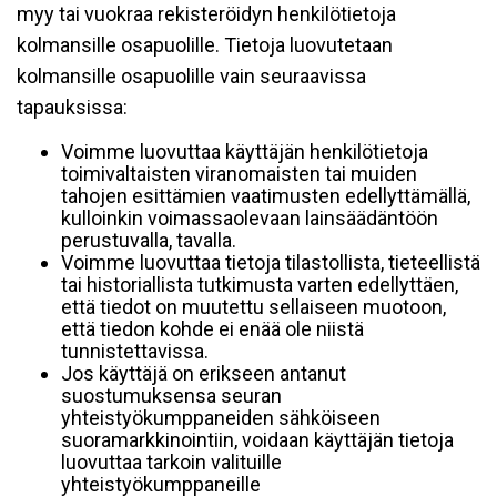
myy tai vuokraa rekisteröidyn henkilötietoja
kolmansille osapuolille. Tietoja luovutetaan
kolmansille osapuolille vain seuraavissa
tapauksissa:
Voimme luovuttaa käyttäjän henkilötietoja
toimivaltaisten viranomaisten tai muiden
tahojen esittämien vaatimusten edellyttämällä,
kulloinkin voimassaolevaan lainsäädäntöön
perustuvalla, tavalla.
Voimme luovuttaa tietoja tilastollista, tieteellistä
tai historiallista tutkimusta varten edellyttäen,
että tiedot on muutettu sellaiseen muotoon,
että tiedon kohde ei enää ole niistä
tunnistettavissa.
Jos käyttäjä on erikseen antanut
suostumuksensa seuran
yhteistyökumppaneiden sähköiseen
suoramarkkinointiin, voidaan käyttäjän tietoja
luovuttaa tarkoin valituille
yhteistyökumppaneille