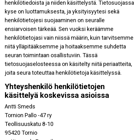
henkilötiedoista ja niiden käsittelystä. Tietosuojassa
kyse on luottamuksesta, ja yksityisyytesi sekä
henkilötietojesi suojaaminen on seuralle
ensiarvoisen tärkeää. Sen vuoksi keräämme
henkilötietojasi vain niissä määrin, kuin tarvitsemme
niitä ylläpitääksemme ja hoitaaksemme suhdetta
seuran toimintaan osallistuviin. Tässä
tietosuojaselosteessa on käsitelty niitä periaatteita,
joita seura toteuttaa henkilötietoja käsittelyssä.
Yhteyshenkilö henkilötietojen
käsittelyä koskevissa asioissa
Antti Smeds
Tornion Pallo -47 ry
Teollisuuskatu 8-10
95420 Tornio