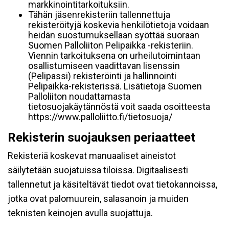
markkinointitarkoituksiin.
Tähän jäsenrekisteriin tallennettuja
rekisteröityjä koskevia henkilötietoja voidaan
heidän suostumuksellaan syöttää suoraan
Suomen Palloliiton Pelipaikka -rekisteriin.
Viennin tarkoituksena on urheilutoimintaan
osallistumiseen vaadittavan lisenssin
(Pelipassi) rekisteröinti ja hallinnointi
Pelipaikka-rekisterissä. Lisätietoja Suomen
Palloliiton noudattamasta
tietosuojakäytännöstä voit saada osoitteesta
https://www.palloliitto.fi/tietosuoja/
Rekisterin suojauksen periaatteet
Rekisteriä koskevat manuaaliset aineistot
säilytetään suojatuissa tiloissa. Digitaalisesti
tallennetut ja käsiteltävät tiedot ovat tietokannoissa,
jotka ovat palomuurein, salasanoin ja muiden
teknisten keinojen avulla suojattuja.