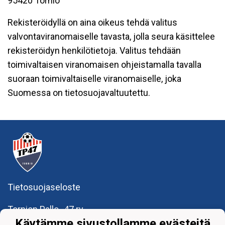
95420 Tornio
Rekisteröidyllä on aina oikeus tehdä valitus
valvontaviranomaiselle tavasta, jolla seura käsittelee
rekisteröidyn henkilötietoja. Valitus tehdään
toimivaltaisen viranomaisen ohjeistamalla tavalla
suoraan toimivaltaiselle viranomaiselle, joka
Suomessa on tietosuojavaltuutettu.
Tietosuojaseloste
Tornion Pallo -47 ry
Teollisuuskatu 8-10
Käytämme sivustollamme evästeitä