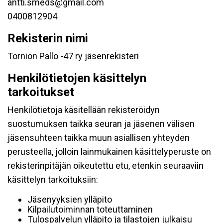
antti.smeds@gmail.com
0400812904
Rekisterin nimi
Tornion Pallo -47 ry jäsenrekisteri
Henkilötietojen käsittelyn
tarkoitukset
Henkilötietoja käsitellään rekisteröidyn
suostumuksen taikka seuran ja jäsenen välisen
jäsensuhteen taikka muun asiallisen yhteyden
perusteella, jolloin lainmukainen käsittelyperuste on
rekisterinpitäjän oikeutettu etu, etenkin seuraaviin
käsittelyn tarkoituksiin:
Jäsenyyksien ylläpito
Kilpailutoiminnan toteuttaminen
Tulospalvelun ylläpito ja tilastojen julkaisu