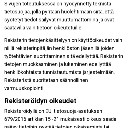
Sivujen toteutuksessa on hyödynnetty teknistä
tietosuojaa, jolla pyritään huolehtimaan siitä, että̈
syötetyt tiedot säilyvät muuttumattomina ja ovat
saatavilla vain tietoon oikeutetuille.
Rekisterin tietojenkäsittelyyn on käyttöoikeudet vain
niillä rekisterinpitäjän henkilöstön jäsenillä joiden
työtehtävien suorittaminen sitä edellyttää. Rekisterin
tietojen muokkaaminen ja lukeminen edellyttää
henkilökohtaista tunnistautumista järjestelmään.
Rekisteristä suoritetaan säännöllinen
varmuuskopiointi.
Rekisteröidyn oikeudet
Rekisteröidyllä on EU: tietosuoja-asetuksen
679/2016 artiklan 15 -21 mukaisesti oikeus saada
pääsy tietoihin, pyytää tietojen oikaisemista tai