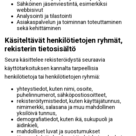
Sähköinen jäsenviestintä, esimerkiksi
webbisivut
Analysointi ja tilastointi
Asiakaspalvelun ja toiminnan toteuttaminen
sekä kehittäminen
Käsiteltävät henkilötietojen ryhmät,
rekisterin tietosisältö
Seura käsittelee rekisteröidystä seuraavia
käyttötarkoituksen kannalta tarpeellisia
henkilötietoja tai henkilötietojen ryhmiä:
yhteystiedot, kuten nimi, osoite,
puhelinnumerot, sähköpostiosoitteet,
rekisteröitymistiedot, kuten käyttäjätunnus,
nimimerkki, salasana ja muu mahdollinen
yksilöivä tunnus,
demografiatiedot, kuten ikä, sukupuoli ja
äidinkieli,
mahdolliset luvat ja suostumukset