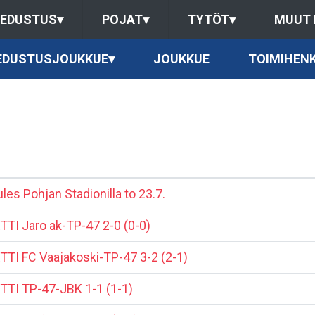
EDUSTUS
▾
POJAT
▾
TYTÖT
▾
MUUT
 EDUSTUSJOUKKUE
▾
JOUKKUE
TOIMIHENK
es Pohjan Stadionilla to 23.7.
TI Jaro ak-TP-47 2-0 (0-0)
TI FC Vaajakoski-TP-47 3-2 (2-1)
TI TP-47-JBK 1-1 (1-1)