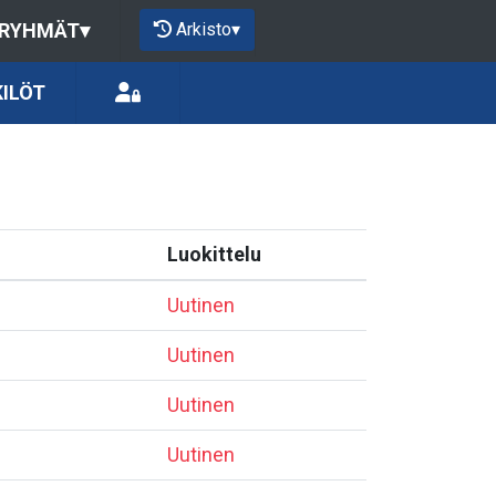
Arkisto
▾
 RYHMÄT
▾
ILÖT
Luokittelu
Uutinen
Uutinen
Uutinen
Uutinen