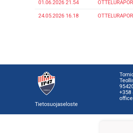
01.06.2026 21.54
OTTELURAPORTT
24.05.2026 16.18
​OTTELURAPORT
Tornio
Teoll
95420
+358
offic
Tietosuojaseloste