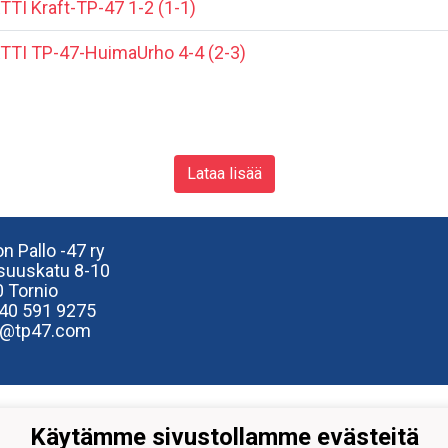
I Kraft-TP-47 1-2 (1-1)
TI TP-47-HuimaUrho 4-4 (2-3)
Lataa lisää
n Pallo -47 ry
isuuskatu 8-10
 Tornio
40
591 9275
e@tp47.com
Käytämme sivustollamme evästeitä