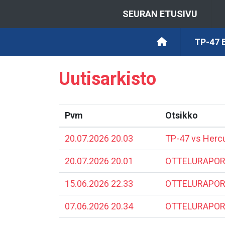
SEURAN ETUSIVU
TP-47
Uutisarkisto
Pvm
Otsikko
20.07.2026 20.03
TP-47 vs Hercul
20.07.2026 20.01
​OTTELURAPORT
15.06.2026 22.33
​OTTELURAPORT
07.06.2026 20.34
​OTTELURAPORT