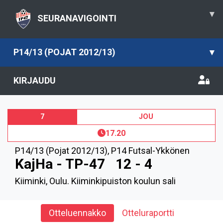
▾
SEURANAVIGOINTI
P14/13 (POJAT 2012/13)
▾
KIRJAUDU
7
JOU
17.20
P14/13 (Pojat 2012/13)
,
P14 Futsal-Ykkönen
KajHa - TP-47
12 - 4
Kiiminki, Oulu. Kiiminkipuiston koulun sali
Otteluennakko
Otteluraportti