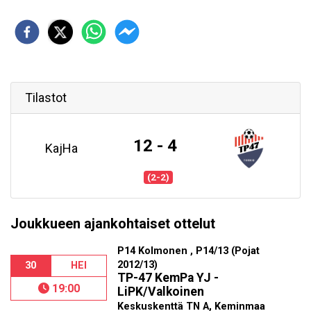
Tilastot
12 - 4
KajHa
(2-2)
Joukkueen ajankohtaiset ottelut
P14 Kolmonen , P14/13 (Pojat
2012/13)
30
HEI
TP-47 KemPa YJ -
19:00
LiPK/Valkoinen
Keskuskenttä TN A, Keminmaa