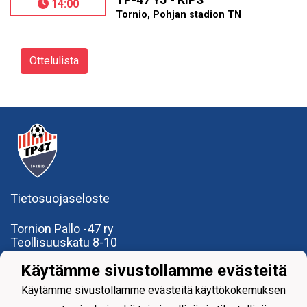
TP-47 YJ - KiPS
14:00
Tornio, Pohjan stadion TN
Ottelulista
Tietosuojaseloste
Tornion Pallo -47 ry
Teollisuuskatu 8-10
95420 Tornio
Käytämme sivustollamme evästeitä
+358
40
591 9275
office@tp47.com
Käytämme sivustollamme evästeitä käyttökokemuksen