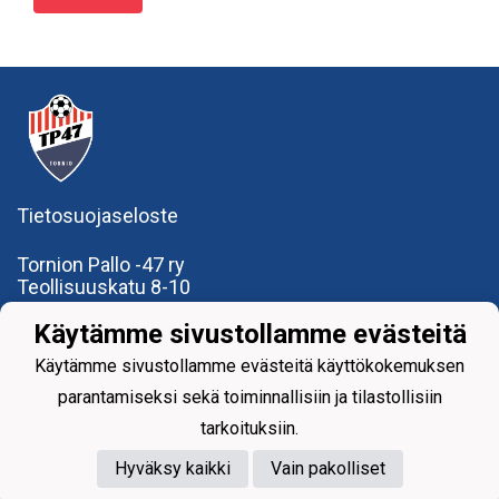
Tietosuojaseloste
Tornion Pallo -47 ry
Teollisuuskatu 8-10
95420 Tornio
Käytämme sivustollamme evästeitä
+358
40
591 9275
office@tp47.com
Käytämme sivustollamme evästeitä käyttökokemuksen
parantamiseksi sekä toiminnallisiin ja tilastollisiin
tarkoituksiin.
Hyväksy kaikki
Vain pakolliset
Powered by