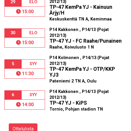
2012/13)
29
ELO
TP-47 KemPa YJ - Kainuun
15:00
Ärjy/H
Keskuskenttä TN A, Keminmaa
P14 Kakkonen , P14/13 (Pojat
30
ELO
2012/13)
TP-47 YJ - FC Raahe/Punainen
15:00
Raahe, Koivuluoto 1 N
P14 Kolmonen , P14/13 (Pojat
2012/13)
5
SYY
TP-47 KemPa YJ - OTP/KKP
11:30
YJ3
Pateniemi 2 TN A, Oulu
P14 Kakkonen , P14/13 (Pojat
6
SYY
2012/13)
TP-47 YJ - KiPS
14:00
Tornio, Pohjan stadion TN
Ottelulista