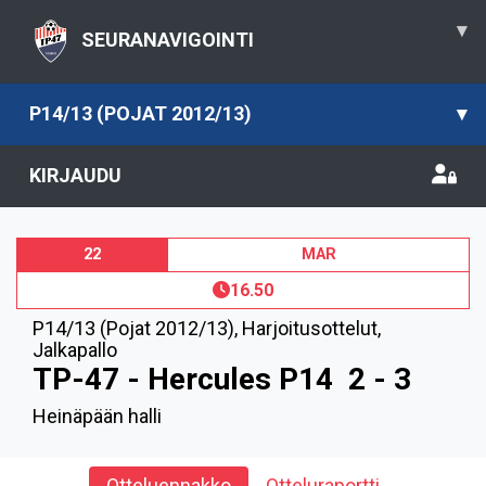
▾
SEURANAVIGOINTI
P14/13 (POJAT 2012/13)
▾
KIRJAUDU
22
MAR
16.50
P14/13 (Pojat 2012/13)
,
Harjoitusottelut,
Jalkapallo
TP-47 - Hercules P14
2 - 3
Heinäpään halli
Otteluennakko
Otteluraportti