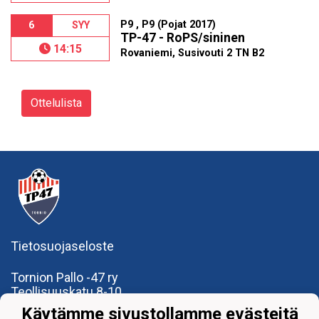
P9 , P9 (Pojat 2017)
6
SYY
TP-47 - RoPS/sininen
14:15
Rovaniemi, Susivouti 2 TN B2
Ottelulista
Tietosuojaseloste
Tornion Pallo -47 ry
Teollisuuskatu 8-10
95420 Tornio
Käytämme sivustollamme evästeitä