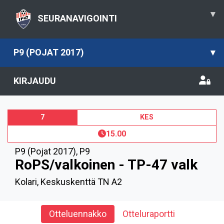
▾
SEURANAVIGOINTI
P9 (POJAT 2017)
▾
KIRJAUDU
7
KES
15.00
P9 (Pojat 2017)
,
P9
RoPS/valkoinen - TP-47 valk
Kolari, Keskuskenttä TN A2
Otteluennakko
Otteluraportti