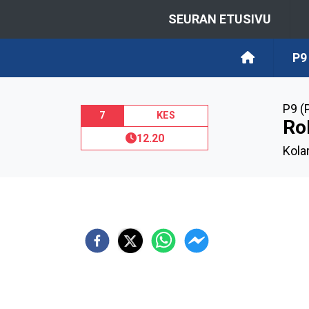
SEURAN ETUSIVU
P9
P9 (
7
KES
Ro
12.20
Kola