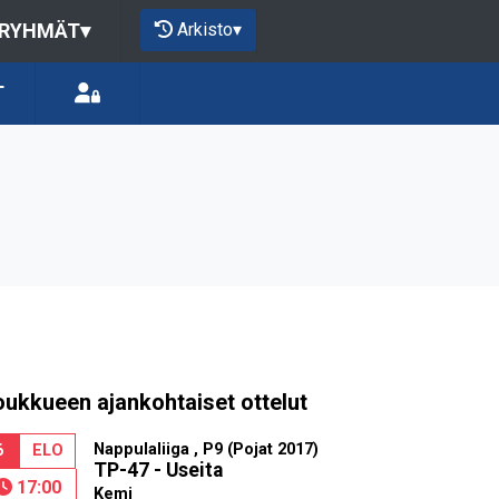
Arkisto
▾
 RYHMÄT
▾
T
oukkueen ajankohtaiset ottelut
Nappulaliiga , P9 (Pojat 2017)
6
ELO
TP-47 - Useita
17:00
Kemi