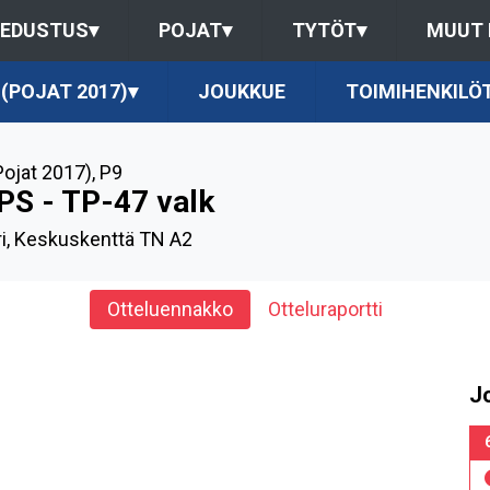
EDUSTUS
▾
POJAT
▾
TYTÖT
▾
MUUT
 (POJAT 2017)
▾
JOUKKUE
TOIMIHENKILÖ
Pojat 2017)
,
P9
PS - TP-47 valk
ri, Keskuskenttä TN A2
Otteluennakko
Otteluraportti
J