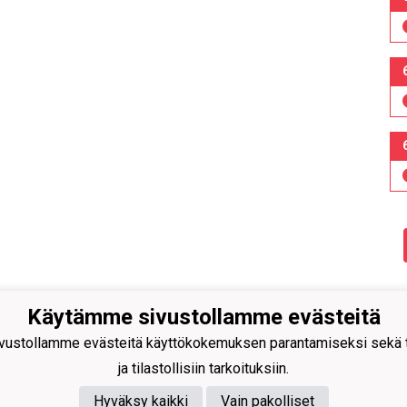
Käytämme sivustollamme evästeitä
n Pallo -47 ry
ustollamme evästeitä käyttökokemuksen parantamiseksi sekä to
isuuskatu 8-10
ja tilastollisiin tarkoituksiin.
 Tornio
40
591 9275
Hyväksy kaikki
Vain pakolliset