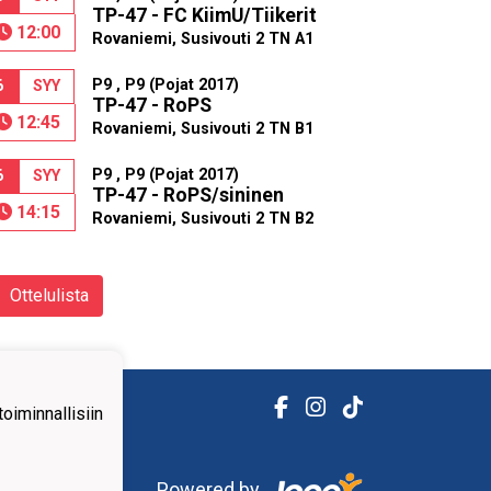
TP-47 - FC KiimU/Tiikerit
12:00
Rovaniemi, Susivouti 2 TN A1
P9 , P9 (Pojat 2017)
6
SYY
TP-47 - RoPS
12:45
Rovaniemi, Susivouti 2 TN B1
P9 , P9 (Pojat 2017)
6
SYY
TP-47 - RoPS/sininen
14:15
Rovaniemi, Susivouti 2 TN B2
Ottelulista
iminnallisiin
Powered by