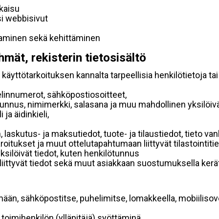
lkaisu
si webbisivut
taminen sekä kehittäminen
hmät, rekisterin tietosisältö
käyttötarkoituksen kannalta tarpeellisia henkilötietoja tai
elinnumerot, sähköpostiosoitteet,
ätunnus, nimimerkki, salasana ja muu mahdollinen yksilöiv
ja äidinkieli,
, laskutus- ja maksutiedot, tuote- ja tilaustiedot, tieto
 varoitukset ja muut ottelutapahtumaan liittyvät tilastointiti
yksilöivät tiedot, kuten henkilötunnus
 liittyvät tiedot sekä muut asiakkaan suostumuksella kerät
mään, sähköpostitse, puhelimitse, lomakkeella, mobiilisove
i toimihenkilön (ylläpitäjä) syöttäminä