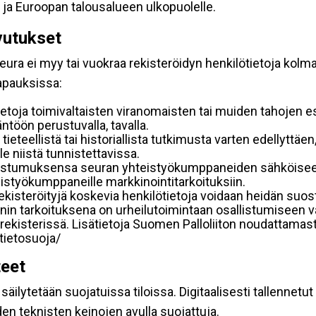
 ja Euroopan talousalueen ulkopuolelle.
vutukset
ura ei myy tai vuokraa rekisteröidyn henkilötietoja kolman
tapauksissa:
etoja toimivaltaisten viranomaisten tai muiden tahojen e
töön perustuvalla, tavalla.
 tieteellistä tai historiallista tutkimusta varten edellyttäe
e niistä tunnistettavissa.
uostumuksensa seuran yhteistyökumppaneiden sähköiseen 
hteistyökumppaneille markkinointitarkoituksiin.
 rekisteröityjä koskevia henkilötietoja voidaan heidän 
iennin tarkoituksena on urheilutoimintaan osallistumiseen v
kka-rekisterissä. Lisätietoja Suomen Palloliiton noudattama
/tietosuoja/
teet
äilytetään suojatuissa tiloissa. Digitaalisesti tallennetut 
en teknisten keinojen avulla suojattuja.