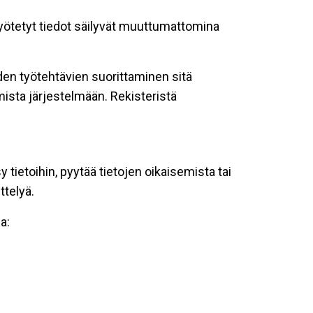
 syötetyt tiedot säilyvät muuttumattomina
oiden työtehtävien suorittaminen sitä
ista järjestelmään. Rekisteristä
tietoihin, pyytää tietojen oikaisemista tai
ttelyä.
a: