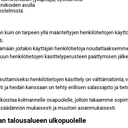
niikoiden avulla
rjestelmistä
an kuin on tarpeen yllä määriteltyjen henkilötietojen käytt
i.
ttämään joitakin käyttäjän henkilötietoja noudattaaksemme
un henkilötietojen käsittelyperusteen päättymisen jälk
teuttamiseksi henkilötietojen käsittely on välttämätöntä, v
 ja heidän kanssaan on tehty erillisen salassapito ja tie
koistaa kolmannelle osapuolelle, jolloin takaamme sopimus
insäädännön mukaisesti ja muutoin asianmukaisesti.
pan talousalueen ulkopuolelle