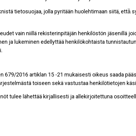
stä tietosuojaa, jolla pyritään huolehtimaan siitä, että̈
eudet vain niillä rekisterinpitäjän henkilöstön jäsenillä j
nen ja lukeminen edellyttää henkilökohtaista tunnistautum
.
n 679/2016 artiklan 15 -21 mukaisesti oikeus saada pääsy 
t järjestelmästä toiseen sekä vastustaa henkilötietojen käsi
öt tulee lähettää kirjallisesti ja allekirjoitettuna osoitteell