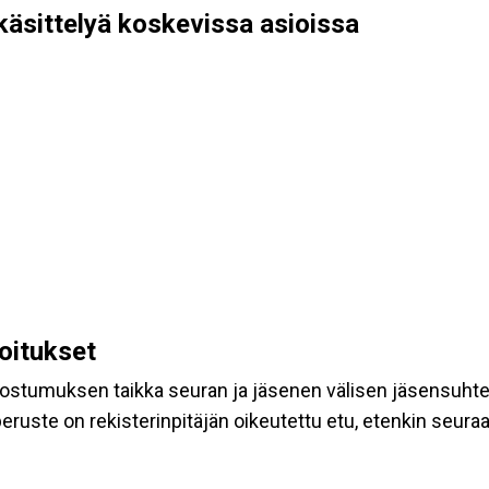
käsittelyä koskevissa asioissa
koitukset
suostumuksen taikka seuran ja jäsenen välisen jäsensuht
eruste on rekisterinpitäjän oikeutettu etu, etenkin seuraav