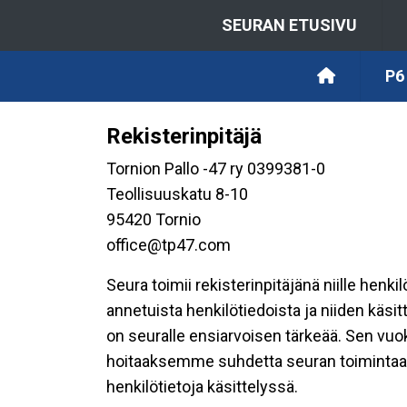
SEURAN ETUSIVU
P6
Rekisterinpitäjä
Tornion Pallo -47 ry 0399381-0
Teollisuuskatu 8-10
95420 Tornio
office@tp47.com
Seura toimii rekisterinpitäjänä niille henk
annetuista henkilötiedoista ja niiden käsi
on seuralle ensiarvoisen tärkeää. Sen vuo
hoitaaksemme suhdetta seuran toimintaan os
henkilötietoja käsittelyssä.