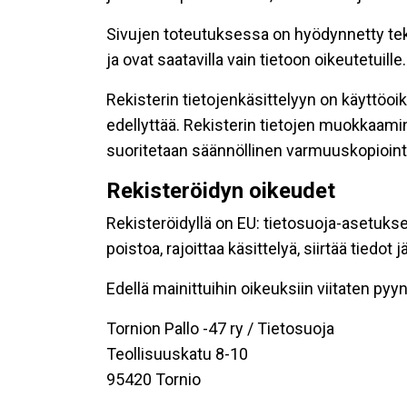
Sivujen toteutuksessa on hyödynnetty tekni
ja ovat saatavilla vain tietoon oikeutetuille.
Rekisterin tietojenkäsittelyyn on käyttöoik
edellyttää. Rekisterin tietojen muokkaami
suoritetaan säännöllinen varmuuskopiointi
Rekisteröidyn oikeudet
Rekisteröidyllä on EU: tietosuoja-asetukse
poistoa, rajoittaa käsittelyä, siirtää tiedo
Edellä mainittuihin oikeuksiin viitaten pyynn
Tornion Pallo -47 ry / Tietosuoja
Teollisuuskatu 8-10
95420 Tornio