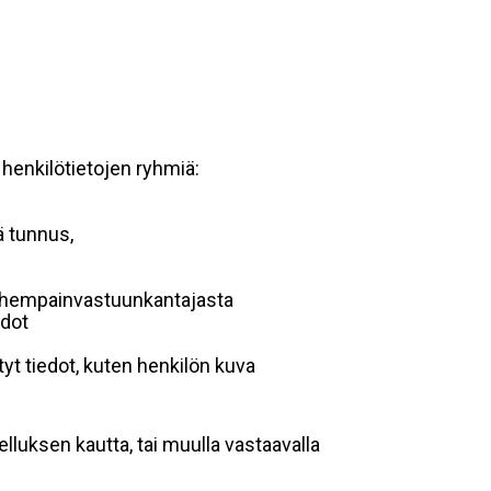
 henkilötietojen ryhmiä:
ä tunnus,
 vanhempainvastuunkantajasta
edot
yt tiedot, kuten henkilön kuva
lluksen kautta, tai muulla vastaavalla