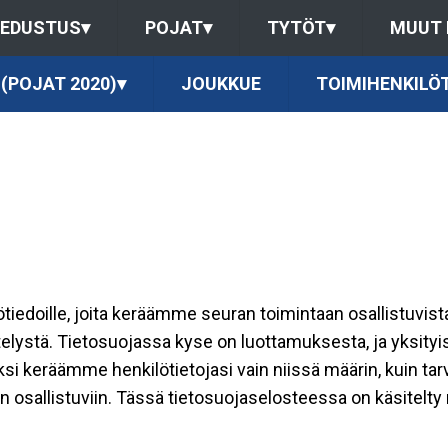
EDUSTUS
▾
POJAT
▾
TYTÖT
▾
MUUT
 (POJAT 2020)
▾
JOUKKUE
TOIMIHENKILÖ
ilötiedoille, joita keräämme seuran toimintaan osallistuvist
ttelystä. Tietosuojassa kyse on luottamuksesta, ja yksity
ksi keräämme henkilötietojasi vain niissä määrin, kuin ta
allistuviin. Tässä tietosuojaselosteessa on käsitelty nii