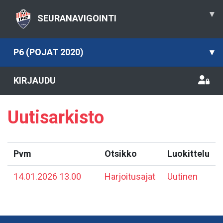
▾
SEURANAVIGOINTI
P6 (POJAT 2020)
▾
KIRJAUDU
Uutisarkisto
Pvm
Otsikko
Luokittelu
14.01.2026 13.00
Harjoitusajat
Uutinen