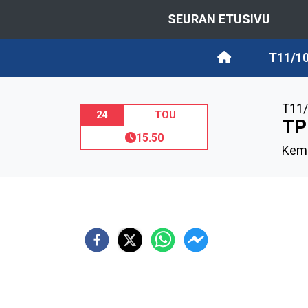
SEURAN ETUSIVU
T11/10
T11/
24
TOU
TP
15.50
Kemi