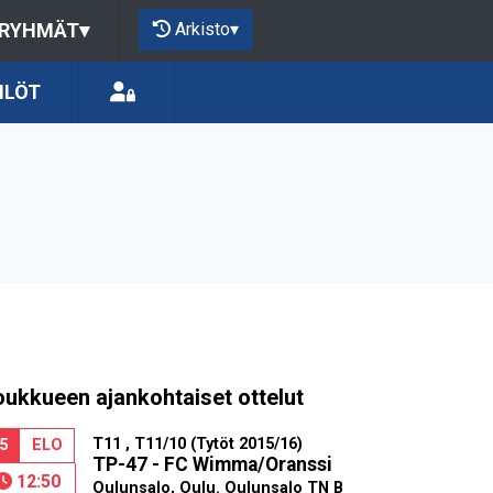
Arkisto
▾
 RYHMÄT
▾
ILÖT
oukkueen ajankohtaiset ottelut
T11 , T11/10 (Tytöt 2015/16)
5
ELO
TP-47 - FC Wimma/Oranssi
12:50
Oulunsalo, Oulu. Oulunsalo TN B