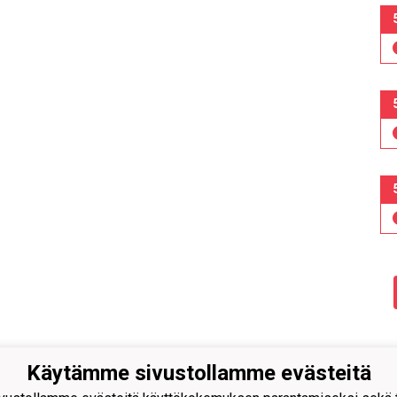
Käytämme sivustollamme evästeitä
n Pallo -47 ry