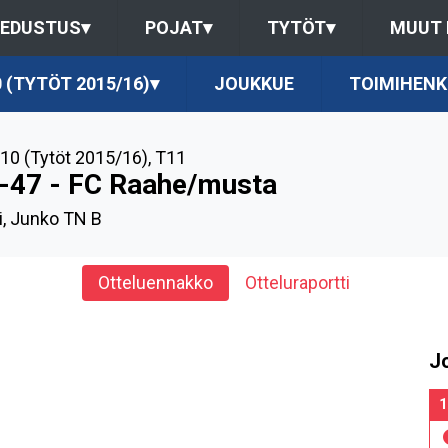
EDUSTUS
▾
POJAT
▾
TYTÖT
▾
MUUT
 (TYTÖT 2015/16)
▾
JOUKKUE
TOIMIHENK
10 (Tytöt 2015/16)
,
T11
-47 - FC Raahe/musta
, Junko TN B
Otteluennakko
Otteluraportti
J
1