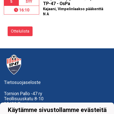
5
SYY
TP-47 - OsPa
Kajaani, Vimpelinlaakso pääkenttä
16:10
N A
Ottelulista
Tietosuojaseloste
Tornion Pallo -47 ry
Teollisuuskatu 8-10
95420 Tornio
+358
40
591 9275
Käytämme sivustollamme evästeitä
office@tp47.com