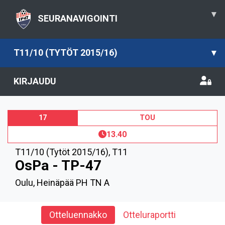
▾
SEURANAVIGOINTI
T11/10 (TYTÖT 2015/16)
▾
KIRJAUDU
17
TOU
13.40
T11/10 (Tytöt 2015/16)
,
T11
OsPa - TP-47
Oulu, Heinäpää PH TN A
Otteluennakko
Otteluraportti