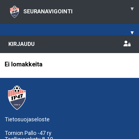
▾
SEURANAVIGOINTI
▾
KIRJAUDU
Ei lomakkeita
Tietosuojaseloste
Tornion Pallo -47 ry