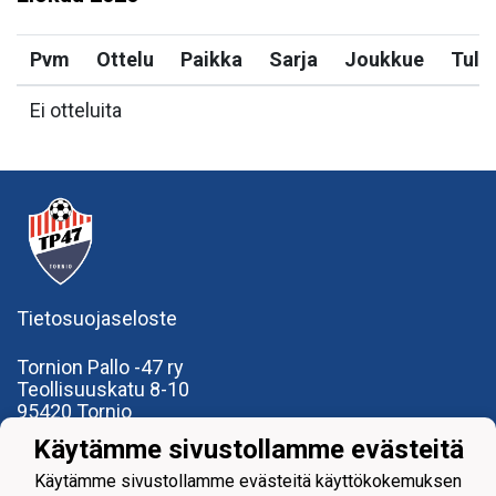
Pvm
Ottelu
Paikka
Sarja
Joukkue
Tulo
Ei otteluita
Tietosuojaseloste
Tornion Pallo -47 ry
Teollisuuskatu 8-10
95420 Tornio
+358
40
591 9275
Käytämme sivustollamme evästeitä
office@tp47.com
Käytämme sivustollamme evästeitä käyttökokemuksen