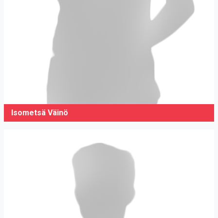
Isometsä Väinö