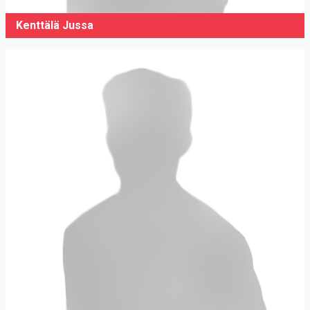
Kenttälä Jussa