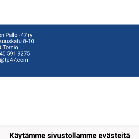
n Pallo -47 ry
isuuskatu 8-10
 Tornio
40
591 9275
e@tp47.com
Käytämme sivustollamme evästeitä