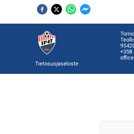
Tornio
Teoll
95420
+358
offic
Tietosuojaseloste