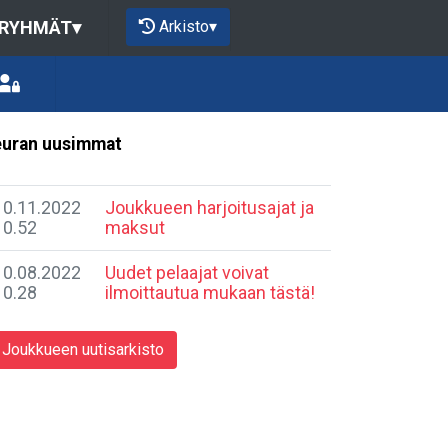
Arkisto
▾
 RYHMÄT
▾
uran uusimmat
10.11.2022
Joukkueen harjoitusajat ja
10.52
maksut
10.08.2022
Uudet pelaajat voivat
10.28
ilmoittautua mukaan tästä!
Joukkueen uutisarkisto