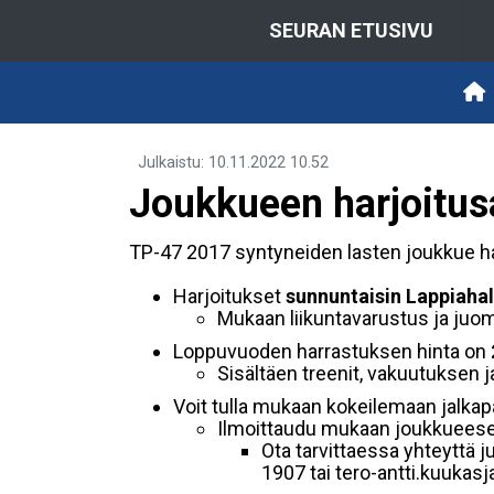
SEURAN ETUSIVU
Julkaistu
:
10.11.2022
10.52
Joukkueen harjoitus
TP-47 2017 syntyneiden lasten joukkue har
Harjoitukset
sunnuntaisin Lappiahall
Mukaan liikuntavarustus ja juom
Loppuvuoden harrastuksen hinta on
Sisältäen treenit, vakuutuksen 
Voit tulla mukaan kokeilemaan jalkapa
Ilmoittaudu mukaan joukkuee
Ota tarvittaessa yhteyttä j
1907 tai tero-antti.kuukas