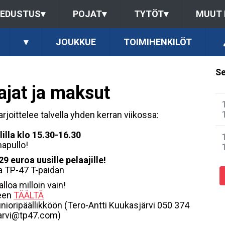
EDUSTUS
▾
POJAT
▾
TYTÖT
▾
MUUT
▾
JOUKKUE
TOIMIHENKILÖT
Se
ajat ja maksut
joittelee talvella yhden kerran viikossa:
illa klo 15.30-16.30
apullo!
29 euroa uusille pelaajille!
ja TP-47 T-paidan
lloa milloin vain!
seen
TÄÄLTÄ
unioripäällikköön (Tero-Antti Kuukasjärvi 050 374
jarvi@tp47.com)