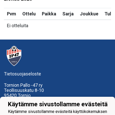
Pvm
Ottelu
Paikka
Sarja
Joukkue
Tulo
Ei otteluita
Tietosuojaseloste
Tornion Pallo -47 ry
Teollisuuskatu 8-10
95420 Tornio
+358
40
591 9275
Käytämme sivustollamme evästeitä
office@tp47.com
Käytämme sivustollamme evästeitä käyttökokemuksen