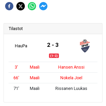
Tilastot
2 - 3
HauPa
(1-2)
3
'
Maali
Hansen Anssi
66
'
Maali
Nokela Joel
71
'
Maali
Rissanen Luukas