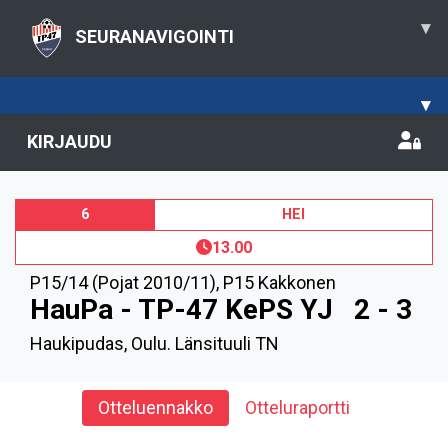
▾
SEURANAVIGOINTI
▾
KIRJAUDU
6
HEI
13.00
P15/14 (Pojat 2010/11)
,
P15 Kakkonen
HauPa - TP-47 KePS YJ
2 - 3
Haukipudas, Oulu. Länsituuli TN
Otteluennakko
Otteluraportti