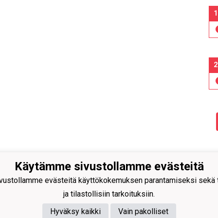
1
2
Käytämme sivustollamme evästeitä
n Pallo -47 ry
isuuskatu 8-10
ustollamme evästeitä käyttökokemuksen parantamiseksi sekä to
 Tornio
ja tilastollisiin tarkoituksiin.
40
591 9275
e@tp47.com
Hyväksy kaikki
Vain pakolliset