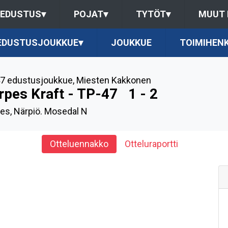
EDUSTUS
▾
POJAT
▾
TYTÖT
▾
MUUT
 EDUSTUSJOUKKUE
▾
JOUKKUE
TOIMIHENK
7 edustusjoukkue
,
Miesten Kakkonen
rpes Kraft - TP-47
1 - 2
es, Närpiö. Mosedal N
Otteluennakko
Otteluraportti