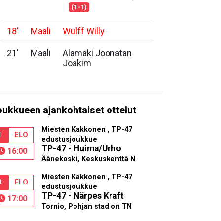
(1-1)
18
'
Maali
Wulff Willy
21
'
Maali
Alamäki Joonatan
Joakim
oukkueen ajankohtaiset ottelut
Miesten Kakkonen , TP-47
1
ELO
edustusjoukkue
TP-47 - Huima/Urho
16:00
Äänekoski, Keskuskenttä N
Miesten Kakkonen , TP-47
8
ELO
edustusjoukkue
TP-47 - Närpes Kraft
17:00
Tornio, Pohjan stadion TN