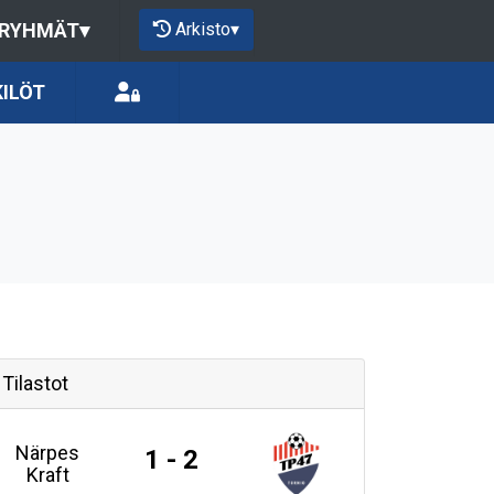
Arkisto
▾
 RYHMÄT
▾
ILÖT
Tilastot
Närpes
1 - 2
Kraft