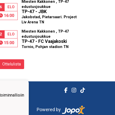
Miesten Kakkonen , TP-47
edustusjoukkue
6
ELO
TP-47 - JBK
16:00
Jakobstad, Pietarsaari. Project
Liv Arena TN
Miesten Kakkonen , TP-47
2
ELO
edustusjoukkue
TP-47 - FC Vaajakoski
15:00
Tornio, Pohjan stadion TN
Ottelulista
iminnallisiin
Powered by