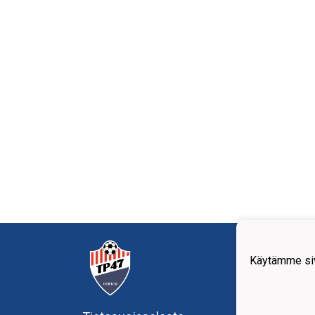
Tornio
Teoll
Käytämme siv
95420
+358
offic