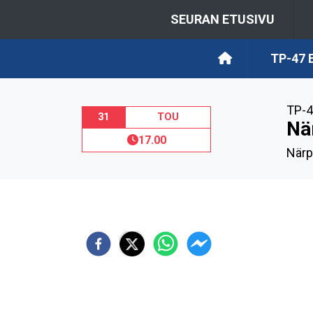
SEURAN ETUSIVU
TP-47
TP-4
31
TOU
Nä
17.00
Närp