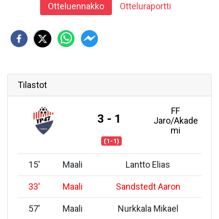
Otteluennakko
Otteluraportti
Tilastot
FF
3 - 1
Jaro/Akade
mi
(1-1)
15
'
Maali
Lantto Elias
33
'
Maali
Sandstedt Aaron
57
'
Maali
Nurkkala Mikael