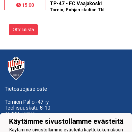
TP-47 - FC Vaajakoski
15:00
Tornio, Pohjan stadion TN
Ottelulista
Tietosuojaseloste
Tornion Pallo -47 ry
Teollisuuskatu 8-10
95420 Tornio
+358
40
591 9275
Käytämme sivustollamme evästeitä
office@tp47.com
Käytämme sivustollamme evästeitä käyttökokemuksen