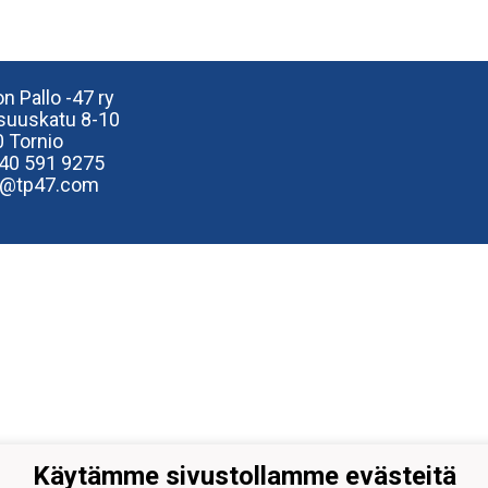
n Pallo -47 ry
isuuskatu 8-10
 Tornio
40
591 9275
e@tp47.com
Käytämme sivustollamme evästeitä