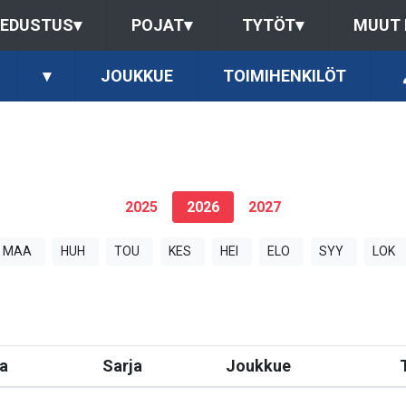
EDUSTUS
▾
POJAT
▾
TYTÖT
▾
MUUT
▾
JOUKKUE
TOIMIHENKILÖT
2025
2026
2027
MAA
HUH
TOU
KES
HEI
ELO
SYY
LOK
a
Sarja
Joukkue