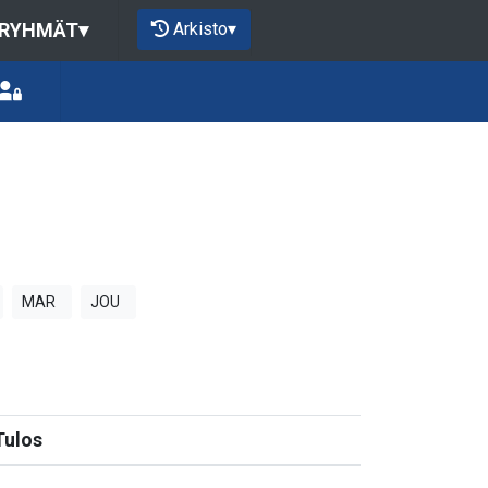
Arkisto
▾
 RYHMÄT
▾
MAR
JOU
Tulos