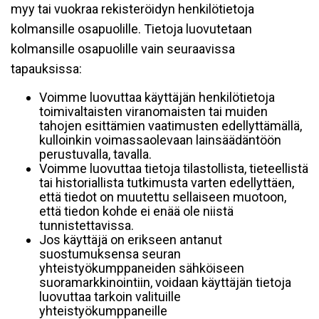
myy tai vuokraa rekisteröidyn henkilötietoja
kolmansille osapuolille. Tietoja luovutetaan
kolmansille osapuolille vain seuraavissa
tapauksissa:
Voimme luovuttaa käyttäjän henkilötietoja
toimivaltaisten viranomaisten tai muiden
tahojen esittämien vaatimusten edellyttämällä,
kulloinkin voimassaolevaan lainsäädäntöön
perustuvalla, tavalla.
Voimme luovuttaa tietoja tilastollista, tieteellistä
tai historiallista tutkimusta varten edellyttäen,
että tiedot on muutettu sellaiseen muotoon,
että tiedon kohde ei enää ole niistä
tunnistettavissa.
Jos käyttäjä on erikseen antanut
suostumuksensa seuran
yhteistyökumppaneiden sähköiseen
suoramarkkinointiin, voidaan käyttäjän tietoja
luovuttaa tarkoin valituille
yhteistyökumppaneille