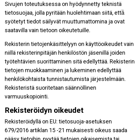
Sivujen toteutuksessa on hyödynnetty teknistä
tietosuojaa, jolla pyritään huolehtimaan siitä, että̈
syötetyt tiedot säilyvät muuttumattomina ja ovat
saatavilla vain tietoon oikeutetuille.
Rekisterin tietojenkäsittelyyn on käyttöoikeudet vain
niillä rekisterinpitäjän henkilöstön jäsenillä joiden
työtehtävien suorittaminen sitä edellyttää. Rekisterin
tietojen muokkaaminen ja lukeminen edellyttää
henkilökohtaista tunnistautumista järjestelmään.
Rekisteristä suoritetaan säännöllinen
varmuuskopiointi.
Rekisteröidyn oikeudet
Rekisteröidyllä on EU: tietosuoja-asetuksen
679/2016 artiklan 15 -21 mukaisesti oikeus saada
pääsy tietoihin, pyytää tietojen oikaisemista tai