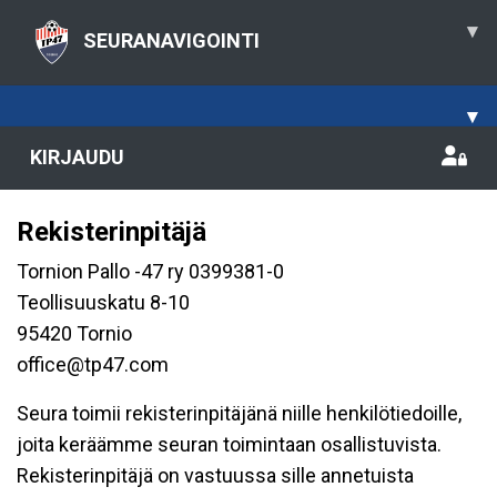
▾
SEURANAVIGOINTI
▾
KIRJAUDU
Rekisterinpitäjä
Tornion Pallo -47 ry 0399381-0
Teollisuuskatu 8-10
95420 Tornio
office@tp47.com
Seura toimii rekisterinpitäjänä niille henkilötiedoille,
joita keräämme seuran toimintaan osallistuvista.
Rekisterinpitäjä on vastuussa sille annetuista