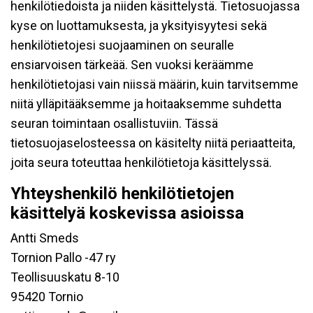
henkilötiedoista ja niiden käsittelystä. Tietosuojassa
kyse on luottamuksesta, ja yksityisyytesi sekä
henkilötietojesi suojaaminen on seuralle
ensiarvoisen tärkeää. Sen vuoksi keräämme
henkilötietojasi vain niissä määrin, kuin tarvitsemme
niitä ylläpitääksemme ja hoitaaksemme suhdetta
seuran toimintaan osallistuviin. Tässä
tietosuojaselosteessa on käsitelty niitä periaatteita,
joita seura toteuttaa henkilötietoja käsittelyssä.
Yhteyshenkilö henkilötietojen
käsittelyä koskevissa asioissa
Antti Smeds
Tornion Pallo -47 ry
Teollisuuskatu 8-10
95420 Tornio