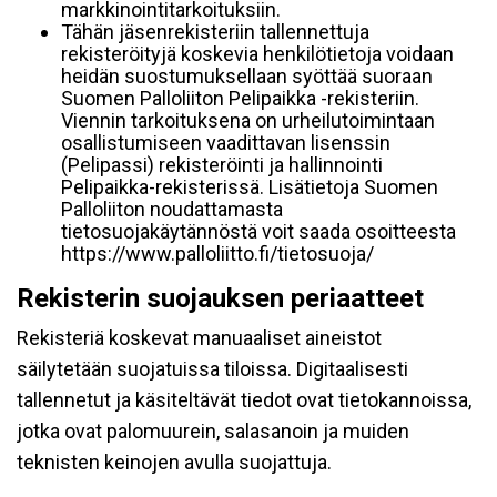
markkinointitarkoituksiin.
Tähän jäsenrekisteriin tallennettuja
rekisteröityjä koskevia henkilötietoja voidaan
heidän suostumuksellaan syöttää suoraan
Suomen Palloliiton Pelipaikka -rekisteriin.
Viennin tarkoituksena on urheilutoimintaan
osallistumiseen vaadittavan lisenssin
(Pelipassi) rekisteröinti ja hallinnointi
Pelipaikka-rekisterissä. Lisätietoja Suomen
Palloliiton noudattamasta
tietosuojakäytännöstä voit saada osoitteesta
https://www.palloliitto.fi/tietosuoja/
Rekisterin suojauksen periaatteet
Rekisteriä koskevat manuaaliset aineistot
säilytetään suojatuissa tiloissa. Digitaalisesti
tallennetut ja käsiteltävät tiedot ovat tietokannoissa,
jotka ovat palomuurein, salasanoin ja muiden
teknisten keinojen avulla suojattuja.