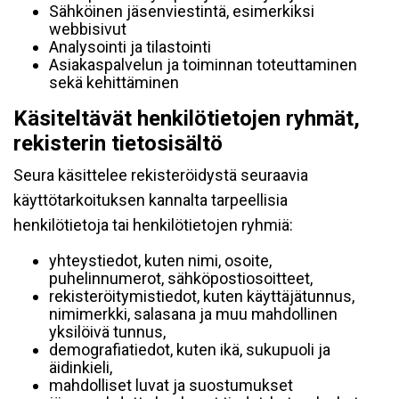
Sähköinen jäsenviestintä, esimerkiksi
webbisivut
Analysointi ja tilastointi
Asiakaspalvelun ja toiminnan toteuttaminen
sekä kehittäminen
Käsiteltävät henkilötietojen ryhmät,
rekisterin tietosisältö
Seura käsittelee rekisteröidystä seuraavia
käyttötarkoituksen kannalta tarpeellisia
henkilötietoja tai henkilötietojen ryhmiä:
yhteystiedot, kuten nimi, osoite,
puhelinnumerot, sähköpostiosoitteet,
rekisteröitymistiedot, kuten käyttäjätunnus,
nimimerkki, salasana ja muu mahdollinen
yksilöivä tunnus,
demografiatiedot, kuten ikä, sukupuoli ja
äidinkieli,
mahdolliset luvat ja suostumukset