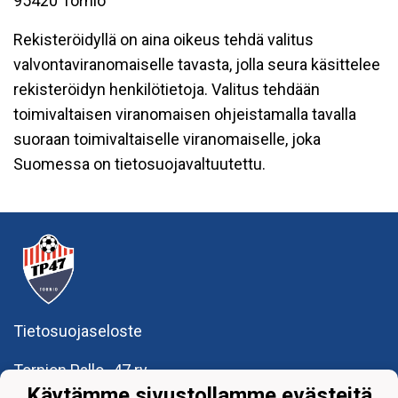
95420 Tornio
Rekisteröidyllä on aina oikeus tehdä valitus
valvontaviranomaiselle tavasta, jolla seura käsittelee
rekisteröidyn henkilötietoja. Valitus tehdään
toimivaltaisen viranomaisen ohjeistamalla tavalla
suoraan toimivaltaiselle viranomaiselle, joka
Suomessa on tietosuojavaltuutettu.
Tietosuojaseloste
Tornion Pallo -47 ry
Teollisuuskatu 8-10
Käytämme sivustollamme evästeitä