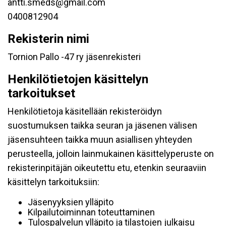
antti.smeds@gmail.com
0400812904
Rekisterin nimi
Tornion Pallo -47 ry jäsenrekisteri
Henkilötietojen käsittelyn
tarkoitukset
Henkilötietoja käsitellään rekisteröidyn
suostumuksen taikka seuran ja jäsenen välisen
jäsensuhteen taikka muun asiallisen yhteyden
perusteella, jolloin lainmukainen käsittelyperuste on
rekisterinpitäjän oikeutettu etu, etenkin seuraaviin
käsittelyn tarkoituksiin:
Jäsenyyksien ylläpito
Kilpailutoiminnan toteuttaminen
Tulospalvelun ylläpito ja tilastojen julkaisu