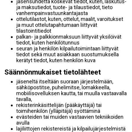
jäsensuhdetta koskevat tiedot, kuten, laskutus-
ja maksutiedot, tuote- ja tilaustiedot, tieto
vanhempainvastuunkantajasta
ottelutilastot, kuten, ottelut, maalit, varoitukset
ja muut ottelutapahtumaan liittyvät
tilastointitiedot
palkan- ja palkkionmaksuun liittyvät yksilöivät
tiedot, kuten henkilötunnus
seuran ja henkilön kilpailutoimintaan liittyvät
tiedot sekä muut asiakkaan suostumuksella
kerätyt tiedot, kuten henkilön kuva
Säännönmukaiset tietolähteet
jäseneltä itseltään suoraan järjestelmään,
sähköpostitse, puhelimitse, lomakkeella,
mobiilisovelluksen kautta, tai muulla vastaavalla
tavalla,
rekisterinkäsittelijän (pääkäyttäjä) tai
toimihenkilön (ylläpitäjä) syöttäminä
evästeiden tai muiden vastaavien tekniikoiden
avulla
lajiliittojen rekistereistä ja kilpailujärjestelmistä