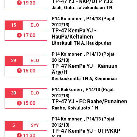
TP-47 YJ - KKP/OTP YJ2
19:30
Jääli, Oulu. Laivakankaan TN
P14 Kolmonen , P14/13 (Pojat
2012/13)
15
ELO
TP-47 KemPa YJ -
17:00
HauPa/Keltainen
Länsituuli TN A, Haukipudas
P14 Kolmonen , P14/13 (Pojat
2012/13)
29
ELO
TP-47 KemPa YJ - Kainuun
15:00
Ärjy/H
Keskuskenttä TN A, Keminmaa
P14 Kakkonen , P14/13 (Pojat
30
ELO
2012/13)
TP-47 YJ - FC Raahe/Punainen
15:00
Raahe, Koivuluoto 1 N
P14 Kolmonen , P14/13 (Pojat
2012/13)
5
SYY
TP-47 KemPa YJ - OTP/KKP
11:30