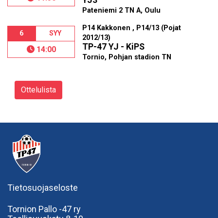
YJ3
Pateniemi 2 TN A, Oulu
P14 Kakkonen , P14/13 (Pojat
6
SYY
2012/13)
TP-47 YJ - KiPS
14:00
Tornio, Pohjan stadion TN
Ottelulista
Tietosuojaseloste
Tornion Pallo -47 ry