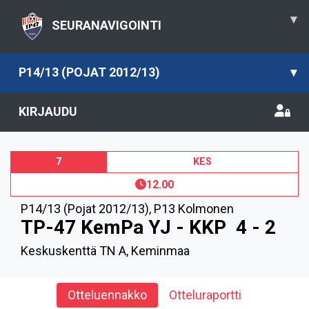
▾
SEURANAVIGOINTI
P14/13 (POJAT 2012/13)
▾
KIRJAUDU
7
KES
12.00
P14/13 (Pojat 2012/13)
,
P13 Kolmonen
TP-47 KemPa YJ - KKP
4 - 2
Keskuskenttä TN A, Keminmaa
Otteluennakko
Otteluraportti