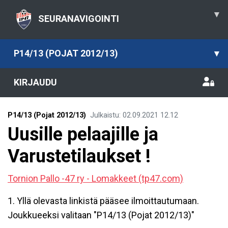
▾
SEURANAVIGOINTI
P14/13 (POJAT 2012/13)
▾
KIRJAUDU
P14/13 (Pojat 2012/13)
Julkaistu
:
02.09.2021
12.12
Uusille pelaajille ja
Varustetilaukset !
Tornion Pallo -47 ry - Lomakkeet (tp47.com)
1. Yllä olevasta linkistä pääsee ilmoittautumaan.
Joukkueeksi valitaan "P14/13 (Pojat 2012/13)"