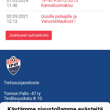
01.05.2024
​TP-47 P2012-2013
11.40
Kannatusmaksu
02.09.2021
Uusille pelaajille ja
12.12
Varustetilaukset !
Joukkueen uutisarkisto
Tietosuojaseloste
Tornion Pallo -47 ry
Teollisuuskatu 8-10
95420 Tornio
+358
40
591 9275
Käytämme sivustollamme evästeitä