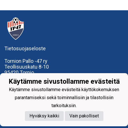
Tietosuojaseloste
Tornion Pallo -47 ry
Teollisuuskatu 8-10
95420 Tornio
+358
40
591 9275
Käytämme sivustollamme evästeitä
office@tp47.com
Käytämme sivustollamme evästeitä käyttökokemuksen
parantamiseksi sekä toiminnallisiin ja tilastollisiin
tarkoituksiin.
Hyväksy kaikki
Vain pakolliset
Powered by