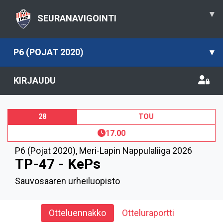
▾
SEURANAVIGOINTI
P6 (POJAT 2020)
▾
KIRJAUDU
28
TOU
17.00
P6 (Pojat 2020)
,
Meri-Lapin Nappulaliiga 2026
TP-47 - KePs
Sauvosaaren urheiluopisto
Otteluennakko
Otteluraportti