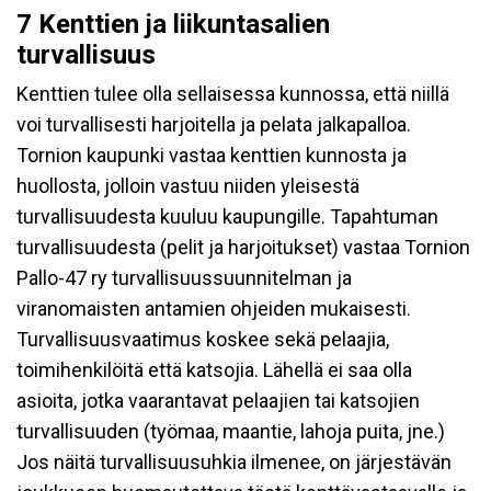
7 Kenttien ja liikuntasalien
turvallisuus
Kenttien tulee olla sellaisessa kunnossa, että niillä
voi turvallisesti harjoitella ja pelata jalkapalloa.
Tornion kaupunki vastaa kenttien kunnosta ja
huollosta, jolloin vastuu niiden yleisestä
turvallisuudesta kuuluu kaupungille. Tapahtuman
turvallisuudesta (pelit ja harjoitukset) vastaa Tornion
Pallo-47 ry turvallisuussuunnitelman ja
viranomaisten antamien ohjeiden mukaisesti.
Turvallisuusvaatimus koskee sekä pelaajia,
toimihenkilöitä että katsojia. Lähellä ei saa olla
asioita, jotka vaarantavat pelaajien tai katsojien
turvallisuuden (työmaa, maantie, lahoja puita, jne.)
Jos näitä turvallisuusuhkia ilmenee, on järjestävän