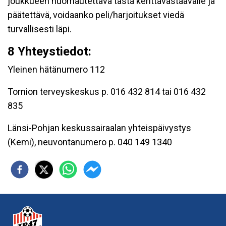
joukkueen huomautettava tästä kenttävastaavalle ja
päätettävä, voidaanko peli/harjoitukset viedä
turvallisesti läpi.
8 Yhteystiedot:
Yleinen hätänumero 112
Tornion terveyskeskus p. 016 432 814 tai 016 432
835
Länsi-Pohjan keskussairaalan yhteispäivystys
(Kemi), neuvontanumero p. 040 149 1340