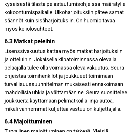
kyseisestä tilasta pelastautumisohjeissa määrätylle
kokoontumispaikalle. Ulkoharjoituksiin pätee samat
säännöt kuin sisäharjoituksiin. On huomioitavaa
myös keliolosuhteet.
6.3 Matkat peleihin
Lisenssivakuutus kattaa myös matkat harjoituksiin
ja otteluihin. Jokaisella kilpatoiminnassa olevalla
pelaajalla tulee olla voimassa oleva vakuutus. Seura
ohjeistaa toimihenkilöt ja joukkueet toimimaan
turvallisuussuunnitelman mukaisesti ennakoimaan
mahdollisia uhkia ja välttämään ne. Seura suosittelee
joukkueita käyttämään pelimatkoilla linja-autoa,
mikäli vanhemmat kuljettaa vastuu on kuljettajalla.
6.4 Majoittuminen
Turvallinen majoittuminen on tärkeää. Yleisiä