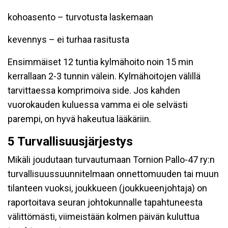
kohoasento – turvotusta laskemaan
kevennys – ei turhaa rasitusta
Ensimmäiset 12 tuntia kylmähoito noin 15 min
kerrallaan 2-3 tunnin välein. Kylmähoitojen välillä
tarvittaessa komprimoiva side. Jos kahden
vuorokauden kuluessa vamma ei ole selvästi
parempi, on hyvä hakeutua lääkäriin.
5 Turvallisuusjärjestys
Mikäli joudutaan turvautumaan Tornion Pallo-47 ry:n
turvallisuussuunnitelmaan onnettomuuden tai muun
tilanteen vuoksi, joukkueen (joukkueenjohtaja) on
raportoitava seuran johtokunnalle tapahtuneesta
välittömästi, viimeistään kolmen päivän kuluttua