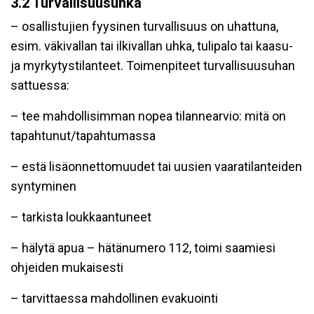
3.2 Turvallisuusuhka
– osallistujien fyysinen turvallisuus on uhattuna,
esim. väkivallan tai ilkivallan uhka, tulipalo tai kaasu-
ja myrkytystilanteet. Toimenpiteet turvallisuusuhan
sattuessa:
– tee mahdollisimman nopea tilannearvio: mitä on
tapahtunut/tapahtumassa
– estä lisäonnettomuudet tai uusien vaaratilanteiden
syntyminen
– tarkista loukkaantuneet
– hälytä apua – hätänumero 112, toimi saamiesi
ohjeiden mukaisesti
– tarvittaessa mahdollinen evakuointi