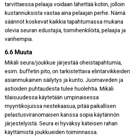
tarvittaessa pelaaja voidaan lähettää kotiin, jolloin
kustannuksista vastaa aina pelaajan perhe. Nämä
säännöt koskevat kaikkia tapahtumassa mukana
olevia seuran edustajia, toimihenkilöitä, pelaajia ja
vanhempia.
6.6 Muuta
Mikäli seura/joukkue järjestää oheistapahtumia,
esim. buffetin pito, on tarkistettava elintarvikkeiden
asianmukainen säilytys ja kunto. Juomaveden ja
astioiden puhtaudesta tulee huolehtia. Mikäli
tilaisuudessa käytetään umpinaisessa
myyntikojuissa nestekaasua, pitää paikallisen
pelastusviranomaisen kanssa sopia käytännön
järjestelyistä. Seura ei hyväksy käteisen rahan
käyttämistä joukkueiden toiminnassa.