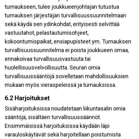
turnaukseen, tulee joukkueenjohtajan tutustua
turnauksen järjestäjän turvallisuussuunnitelmaan
sekä käydä sen ydinkohdat, erityisesti selvittää
vastuutahot, pelastautumisohjeet,
kokoontumispaikat, ensiapupisteet ym. Turnauksen
turvallisuussuunnitelma ei poista joukkueen omaa,
ennakoivaa turvallisuusvastuuta tai
huolellisuusvelvollisuutta. Seuran omia
turvallisuussääntöjä sovelletaan mahdollisuuksien
mukaan myös vieraspeleissä ja turnauksissa.
6.2 Harjoitukset
Sisäharjoituksissa noudatetaan liikuntasalin omia
sääntöjä, sisältäen turvallisuussäännöt.
Ensimmäisissä harjoituksissa käydään läpi
varauloskäytävät sekä harjoitellaan poistumista