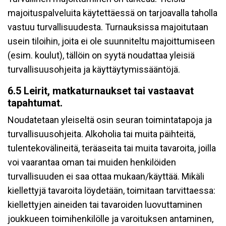
majoituspalveluita käytettäessä on tarjoavalla taholla
vastuu turvallisuudesta. Turnauksissa majoitutaan
usein tiloihin, joita ei ole suunniteltu majoittumiseen
(esim. koulut), tällöin on syytä noudattaa yleisiä
turvallisuusohjeita ja käyttäytymissääntöjä.
6.5 Leirit, matkaturnaukset tai vastaavat
tapahtumat.
Noudatetaan yleiseltä osin seuran toimintatapoja ja
turvallisuusohjeita. Alkoholia tai muita päihteitä,
tulentekovälineitä, teräaseita tai muita tavaroita, joilla
voi vaarantaa oman tai muiden henkilöiden
turvallisuuden ei saa ottaa mukaan/käyttää. Mikäli
kiellettyjä tavaroita löydetään, toimitaan tarvittaessa:
kiellettyjen aineiden tai tavaroiden luovuttaminen
joukkueen toimihenkilölle ja varoituksen antaminen,