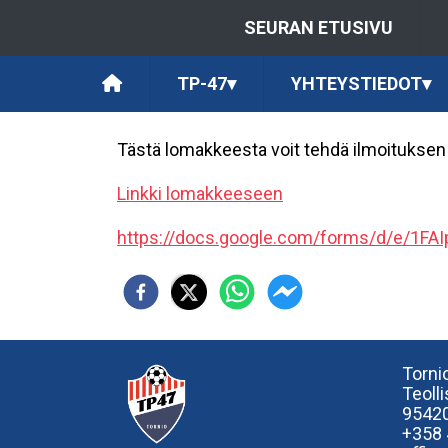
SEURAN ETUSIVU
TP-47
▾
YHTEYSTIEDOT
▾
Tästä lomakkeesta voit tehdä ilmoituksen 
Linkki lomakkeeseen
https://docs.google.com/forms/d/e/1FAI
Tornio
Teoll
95420
+358