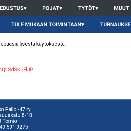
EDUSTUS
▾
POJAT
▾
TYTÖT
▾
MUUT
TULE MUKAAN TOIMINTAAN
▾
TURNAUKSE
epäasiallisesta käytöksestä:
pQLSdSKJFlJP...
n Pallo -47 ry
isuuskatu 8-10
 Tornio
40
591 9275