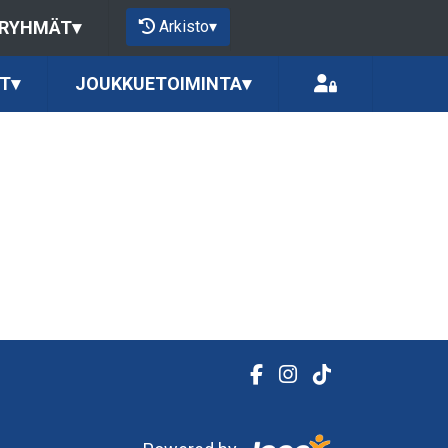
Arkisto
▾
 RYHMÄT
▾
T
▾
JOUKKUETOIMINTA
▾