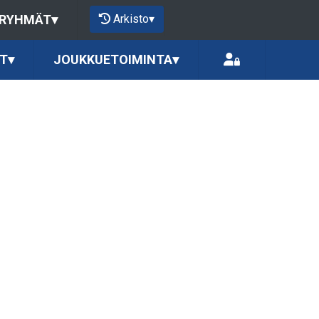
Arkisto
▾
 RYHMÄT
▾
T
▾
JOUKKUETOIMINTA
▾