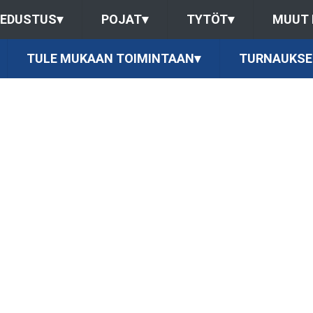
EDUSTUS
▾
POJAT
▾
TYTÖT
▾
MUUT
TULE MUKAAN TOIMINTAAN
▾
TURNAUKSE