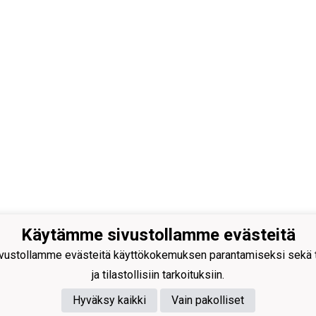
Käytämme sivustollamme evästeitä
n Pallo -47 ry
ustollamme evästeitä käyttökokemuksen parantamiseksi sekä to
isuuskatu 8-10
 Tornio
ja tilastollisiin tarkoituksiin.
40
591 9275
e@tp47.com
Hyväksy kaikki
Vain pakolliset