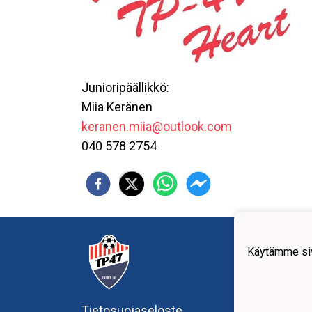
Junioripäällikkö:
Miia Keränen
keranen.miia@outlook.com
040 578 2754
Tornio
Käytämme siv
Teoll
95420
+358
offic
Tietosuojaseloste