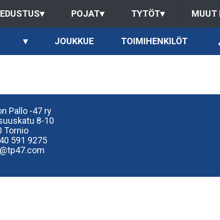
EDUSTUS
▾
POJAT
▾
TYTÖT
▾
MUUT
▾
JOUKKUE
TOIMIHENKILÖT
n Pallo -47 ry
isuuskatu 8-10
 Tornio
40
591 9275
e@tp47.com