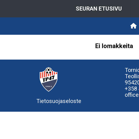
SEURAN ETUSIVU
Ei lomakkeita
Tornio
Teoll
95420
+358
offic
Tietosuojaseloste