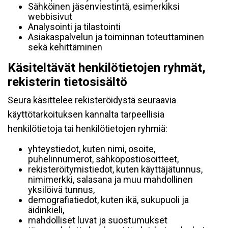
Sähköinen jäsenviestintä, esimerkiksi
webbisivut
Analysointi ja tilastointi
Asiakaspalvelun ja toiminnan toteuttaminen
sekä kehittäminen
Käsiteltävät henkilötietojen ryhmät,
rekisterin tietosisältö
Seura käsittelee rekisteröidystä seuraavia
käyttötarkoituksen kannalta tarpeellisia
henkilötietoja tai henkilötietojen ryhmiä:
yhteystiedot, kuten nimi, osoite,
puhelinnumerot, sähköpostiosoitteet,
rekisteröitymistiedot, kuten käyttäjätunnus,
nimimerkki, salasana ja muu mahdollinen
yksilöivä tunnus,
demografiatiedot, kuten ikä, sukupuoli ja
äidinkieli,
mahdolliset luvat ja suostumukset