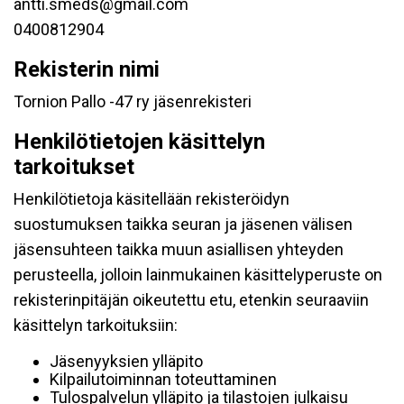
antti.smeds@gmail.com
0400812904
Rekisterin nimi
Tornion Pallo -47 ry jäsenrekisteri
Henkilötietojen käsittelyn
tarkoitukset
Henkilötietoja käsitellään rekisteröidyn
suostumuksen taikka seuran ja jäsenen välisen
jäsensuhteen taikka muun asiallisen yhteyden
perusteella, jolloin lainmukainen käsittelyperuste on
rekisterinpitäjän oikeutettu etu, etenkin seuraaviin
käsittelyn tarkoituksiin:
Jäsenyyksien ylläpito
Kilpailutoiminnan toteuttaminen
Tulospalvelun ylläpito ja tilastojen julkaisu