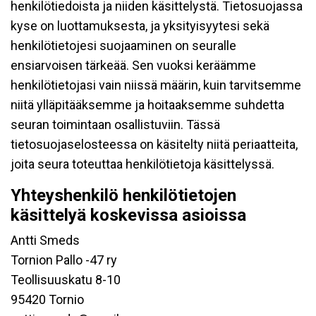
henkilötiedoista ja niiden käsittelystä. Tietosuojassa
kyse on luottamuksesta, ja yksityisyytesi sekä
henkilötietojesi suojaaminen on seuralle
ensiarvoisen tärkeää. Sen vuoksi keräämme
henkilötietojasi vain niissä määrin, kuin tarvitsemme
niitä ylläpitääksemme ja hoitaaksemme suhdetta
seuran toimintaan osallistuviin. Tässä
tietosuojaselosteessa on käsitelty niitä periaatteita,
joita seura toteuttaa henkilötietoja käsittelyssä.
Yhteyshenkilö henkilötietojen
käsittelyä koskevissa asioissa
Antti Smeds
Tornion Pallo -47 ry
Teollisuuskatu 8-10
95420 Tornio