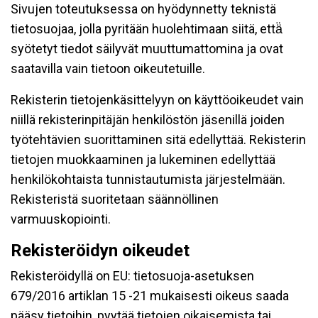
Sivujen toteutuksessa on hyödynnetty teknistä
tietosuojaa, jolla pyritään huolehtimaan siitä, että̈
syötetyt tiedot säilyvät muuttumattomina ja ovat
saatavilla vain tietoon oikeutetuille.
Rekisterin tietojenkäsittelyyn on käyttöoikeudet vain
niillä rekisterinpitäjän henkilöstön jäsenillä joiden
työtehtävien suorittaminen sitä edellyttää. Rekisterin
tietojen muokkaaminen ja lukeminen edellyttää
henkilökohtaista tunnistautumista järjestelmään.
Rekisteristä suoritetaan säännöllinen
varmuuskopiointi.
Rekisteröidyn oikeudet
Rekisteröidyllä on EU: tietosuoja-asetuksen
679/2016 artiklan 15 -21 mukaisesti oikeus saada
pääsy tietoihin, pyytää tietojen oikaisemista tai