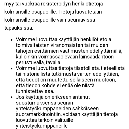
myy tai vuokraa rekisteröidyn henkilötietoja
kolmansille osapuolille. Tietoja luovutetaan
kolmansille osapuolille vain seuraavissa
tapauksissa:
Voimme luovuttaa käyttäjän henkilötietoja
toimivaltaisten viranomaisten tai muiden
tahojen esittämien vaatimusten edellyttämällä,
kulloinkin voimassaolevaan lainsäädäntöön
perustuvalla, tavalla.
Voimme luovuttaa tietoja tilastollista, tieteellistä
tai historiallista tutkimusta varten edellyttäen,
että tiedot on muutettu sellaiseen muotoon,
että tiedon kohde ei enää ole niistä
tunnistettavissa.
Jos käyttäjä on erikseen antanut
suostumuksensa seuran
yhteistyökumppaneiden sähköiseen
suoramarkkinointiin, voidaan käyttäjän tietoja
luovuttaa tarkoin valituille
yhteistyökumppaneille