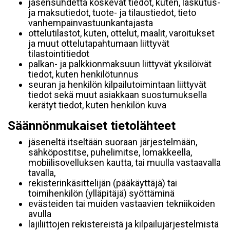
jäsensuhdetta koskevat tiedot, kuten, laskutus-
ja maksutiedot, tuote- ja tilaustiedot, tieto
vanhempainvastuunkantajasta
ottelutilastot, kuten, ottelut, maalit, varoitukset
ja muut ottelutapahtumaan liittyvät
tilastointitiedot
palkan- ja palkkionmaksuun liittyvät yksilöivät
tiedot, kuten henkilötunnus
seuran ja henkilön kilpailutoimintaan liittyvät
tiedot sekä muut asiakkaan suostumuksella
kerätyt tiedot, kuten henkilön kuva
Säännönmukaiset tietolähteet
jäseneltä itseltään suoraan järjestelmään,
sähköpostitse, puhelimitse, lomakkeella,
mobiilisovelluksen kautta, tai muulla vastaavalla
tavalla,
rekisterinkäsittelijän (pääkäyttäjä) tai
toimihenkilön (ylläpitäjä) syöttäminä
evästeiden tai muiden vastaavien tekniikoiden
avulla
lajiliittojen rekistereistä ja kilpailujärjestelmistä