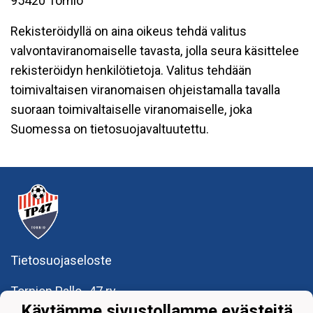
95420 Tornio
Rekisteröidyllä on aina oikeus tehdä valitus
valvontaviranomaiselle tavasta, jolla seura käsittelee
rekisteröidyn henkilötietoja. Valitus tehdään
toimivaltaisen viranomaisen ohjeistamalla tavalla
suoraan toimivaltaiselle viranomaiselle, joka
Suomessa on tietosuojavaltuutettu.
Tietosuojaseloste
Tornion Pallo -47 ry
Teollisuuskatu 8-10
Käytämme sivustollamme evästeitä