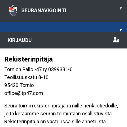
▾
SEURANAVIGOINTI
▾
KIRJAUDU
Rekisterinpitäjä
Tornion Pallo -47 ry 0399381-0
Teollisuuskatu 8-10
95420 Tornio
office@tp47.com
Seura toimii rekisterinpitäjänä niille henkilötiedoille,
joita keräämme seuran toimintaan osallistuvista.
Rekisterinpitäjä on vastuussa sille annetuista