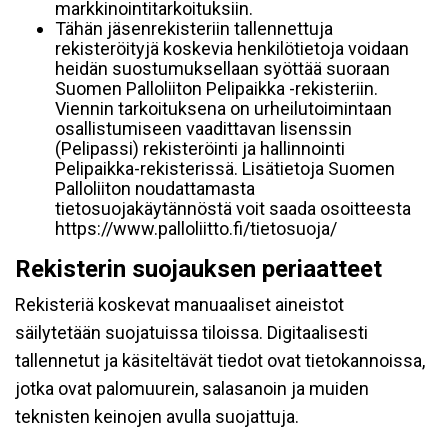
markkinointitarkoituksiin.
Tähän jäsenrekisteriin tallennettuja
rekisteröityjä koskevia henkilötietoja voidaan
heidän suostumuksellaan syöttää suoraan
Suomen Palloliiton Pelipaikka -rekisteriin.
Viennin tarkoituksena on urheilutoimintaan
osallistumiseen vaadittavan lisenssin
(Pelipassi) rekisteröinti ja hallinnointi
Pelipaikka-rekisterissä. Lisätietoja Suomen
Palloliiton noudattamasta
tietosuojakäytännöstä voit saada osoitteesta
https://www.palloliitto.fi/tietosuoja/
Rekisterin suojauksen periaatteet
Rekisteriä koskevat manuaaliset aineistot
säilytetään suojatuissa tiloissa. Digitaalisesti
tallennetut ja käsiteltävät tiedot ovat tietokannoissa,
jotka ovat palomuurein, salasanoin ja muiden
teknisten keinojen avulla suojattuja.