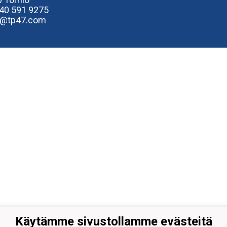
40
591 9275
e@tp47.com
Käytämme sivustollamme evästeitä