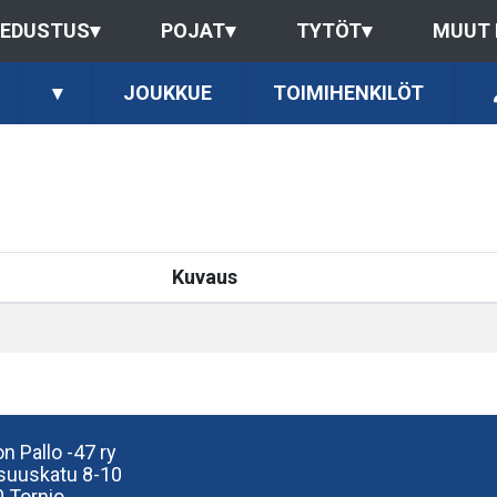
EDUSTUS
▾
POJAT
▾
TYTÖT
▾
MUUT
▾
JOUKKUE
TOIMIHENKILÖT
Kuvaus
n Pallo -47 ry
isuuskatu 8-10
 Tornio