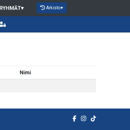
Arkisto
▾
 RYHMÄT
▾
Nimi