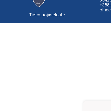
+358
offic
Tietosuojaseloste