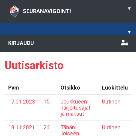
▾
SEURANAVIGOINTI
▾
KIRJAUDU
Uutisarkisto
Pvm
Otsikko
Luokittelu
17.01.2023 11.15
Joukkueen
Uutinen
harjoitusajat
ja maksut
18.11.2021 11.26
Tähän
Uutinen
iloiseen