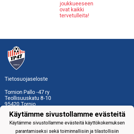
joukkueeseen
ovat kaikki
tervetulleita!
Tietosuojaseloste
Tornion Pallo -47 ry
Teollisuuskatu 8-10
95420 Tornio
+358
40
591 9275
Käytämme sivustollamme evästeitä
office@tp47.com
Käytämme sivustollamme evästeitä käyttökokemuksen
parantamiseksi sekä toiminnallisiin ja tilastollisiin