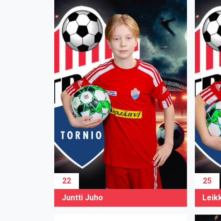
22
25
Juntti Juho
Leikk