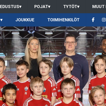
EDUSTUS
▾
POJAT
▾
TYTÖT
▾
MUUT
▾
JOUKKUE
TOIMIHENKILÖT