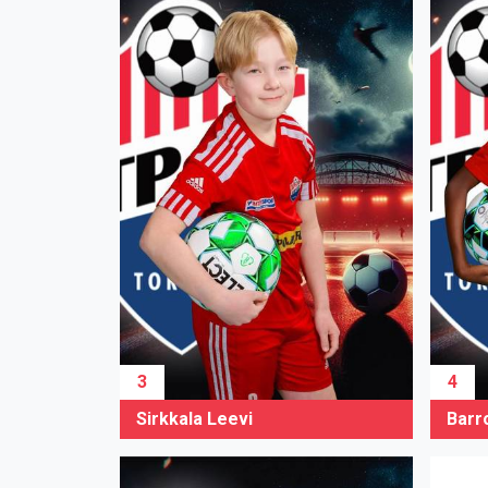
3
4
Sirkkala Leevi
Barr