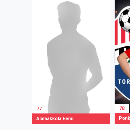
78
77
Ponk
Alalääkkölä Eemi