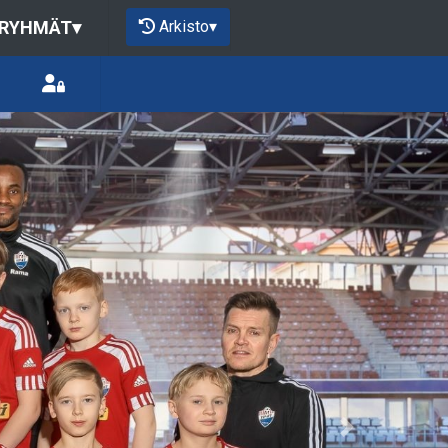
Arkisto
▾
 RYHMÄT
▾
Next