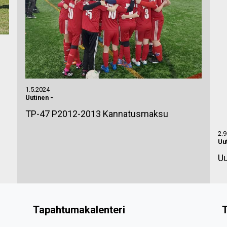
1.5.2024
Uutinen
-
TP-47 P2012-2013 Kannatusmaksu
2.9
Uu
Uu
Tapahtumakalenteri
T