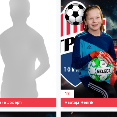
17
Haataja Henrik
ere Joseph