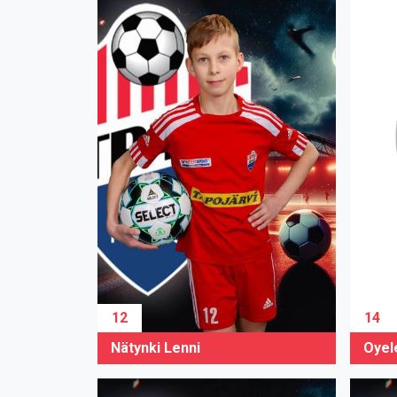
12
14
Nätynki Lenni
Oyel