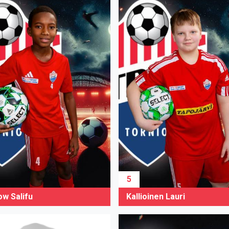
5
ow Salifu
Kallioinen Lauri